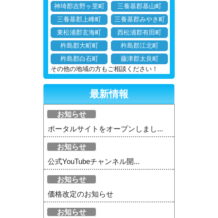
神埼郡吉野ヶ里町
三養基郡基山町
三養基郡上峰町
三養基郡みやき町
東松浦郡玄海町
西松浦郡有田町
杵島郡大町町
杵島郡江北町
杵島郡白石町
藤津郡太良町
その他の地域の方もご相談ください！
最新情報
お知らせ
ポータルサイトをオープンしまし...
お知らせ
公式YouTubeチャンネル開...
お知らせ
価格改定のお知らせ
お知らせ