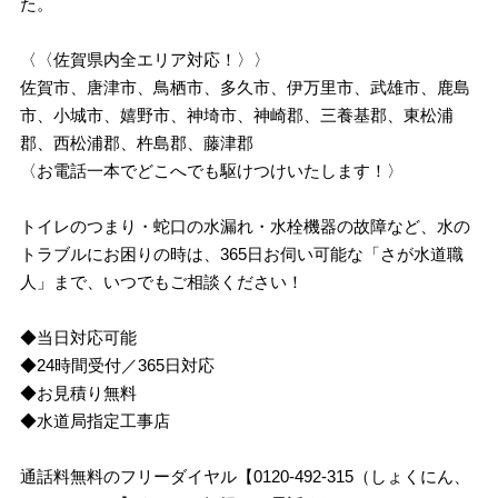
た。
〈〈佐賀県内全エリア対応！〉〉
佐賀市、唐津市、鳥栖市、多久市、伊万里市、武雄市、鹿島
市、小城市、嬉野市、神埼市、神崎郡、三養基郡、東松浦
郡、西松浦郡、杵島郡、藤津郡
〈お電話一本でどこへでも駆けつけいたします！〉
トイレのつまり・蛇口の水漏れ・水栓機器の故障など、水の
トラブルにお困りの時は、365日お伺い可能な「さが水道職
人」まで、いつでもご相談ください！
◆当日対応可能
◆24時間受付／365日対応
◆お見積り無料
◆水道局指定工事店
通話料無料のフリーダイヤル【0120-492-315（しょくにん、