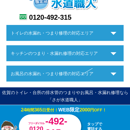
0120-492-315
トイレの水漏れ・つまり修理の対応エリア
キッチンのつまり・水漏れ修理の対応エリア
お風呂の水漏れ・つまり修理の対応エリア
佐賀のトイレ・台所の排水管のつまりやお風呂・水漏れ修理なら
「さが水道職人」
24
365
WEB限定
2000
時間
日受付！
円OFF！
Copyright ©さが水道職人. All Rights Reserved.
-492-
フリーダイヤル
タップで
0120
電話する