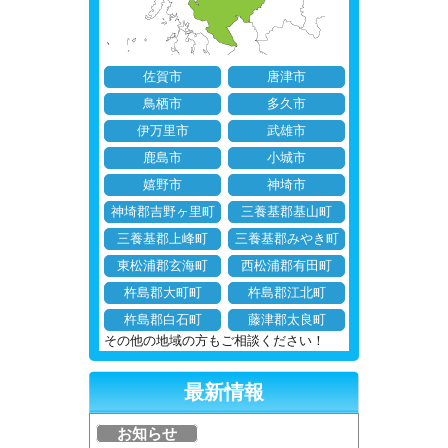
佐賀市
唐津市
鳥栖市
多久市
伊万里市
武雄市
鹿島市
小城市
嬉野市
神埼市
神埼郡吉野ヶ里町
三養基郡基山町
三養基郡上峰町
三養基郡みやき町
東松浦郡玄海町
西松浦郡有田町
杵島郡大町町
杵島郡江北町
杵島郡白石町
藤津郡太良町
その他の地域の方もご相談ください！
最新情報
お知らせ