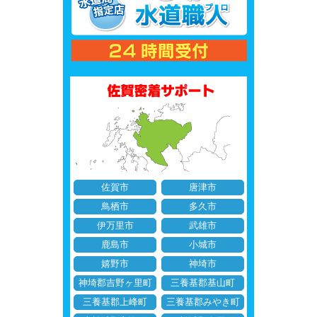
佐賀市
唐津市
鳥栖市
多久市
伊万里市
武雄市
鹿島市
小城市
嬉野市
神埼市
神埼郡吉野ヶ里町
三養基郡基山町
三養基郡上峰町
三養基郡みやき町