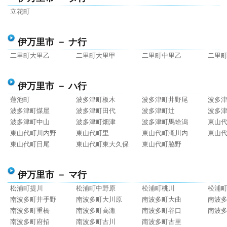
立花町
伊万里市 － ナ行
二里町大里乙
二里町大里甲
二里町中里乙
二里
伊万里市 － ハ行
蓮池町
波多津町板木
波多津町井野尾
波多
波多津町煤屋
波多津町田代
波多津町辻
波多
波多津町中山
波多津町畑津
波多津町馬蛤潟
東山
東山代町川内野
東山代町里
東山代町滝川内
東山
東山代町日尾
東山代町東大久保
東山代町脇野
伊万里市 － マ行
松浦町提川
松浦町中野原
松浦町桃川
松浦
南波多町井手野
南波多町大川原
南波多町大曲
南波
南波多町重橋
南波多町高瀬
南波多町谷口
南波
南波多町府招
南波多町古川
南波多町古里