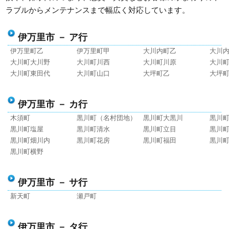
ラブルからメンテナンスまで幅広く対応しています。
伊万里市 － ア行
伊万里町乙
伊万里町甲
大川内町乙
大川
大川町大川野
大川町川西
大川町川原
大川
大川町東田代
大川町山口
大坪町乙
大坪
伊万里市 － カ行
木須町
黒川町（名村団地）
黒川町大黒川
黒川
黒川町塩屋
黒川町清水
黒川町立目
黒川
黒川町畑川内
黒川町花房
黒川町福田
黒川
黒川町横野
伊万里市 － サ行
新天町
瀬戸町
伊万里市 － タ行