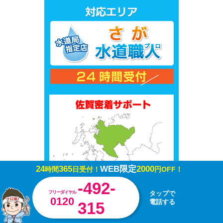
24
365
WEB限定
2000
時間
日受付！
円OFF！
佐賀市
唐津市
-492-
鳥栖市
多久市
フリーダイヤル
タップで
0120
伊万里市
武雄市
電話する
315
鹿島市
小城市