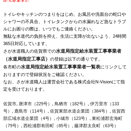
トイレやキッチンのつまりをはじめ、お風呂や洗面台の蛇口や
シャワーの不具合、トイレタンクからの水漏れなど急なトラブ
ルにお困りの際は、いつでもご連絡ください。
無駄な水道代の負担を抑え、生活に支障が出ないよう、24時間
365日対応しています。
水道局指定給水装置工事事業者
さが水道職人の佐賀県での
（水道局指定工事店）
の登録は以下の通りです。
水道局指定給水装置工事事業者一覧表
各市町の
にリンクして
おりますので登録状況をご確認ください。
なお、さが水道職人は運営会社である株式会社N-Visionにて指
定を受けております。
佐賀市
,
唐津市（229号）
,
鳥栖市（182号）
,
伊万里市（133
号）
,
鹿島市（114号）
,
佐賀東部水道企業団（384号）
,
佐賀西
部広域水道企業団（4号）
,
小城市（123号）
,
東松浦郡玄海町
（79号）
,
西松浦郡有田町（85号）
,
藤津郡太良町（63号）