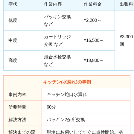
症状
作業内容
作業料金
出張料
パッキン交換
低度
¥2,200～
など
カートリッジ
¥3,300
中度
¥16,500～
交換 など
回
混合水栓交換
高度
¥19,800～
など
キッチン(水漏れ)の事例
事例内容
キッチン蛇口水漏れ
所要時間
60分
解決方法
パッキン2か所交換
解決までの流
現場にお伺いしてすぐに点検開始。劣