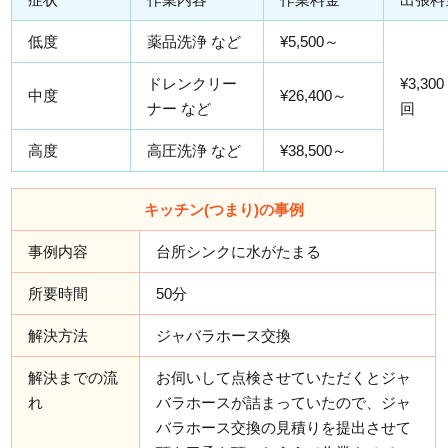
低度
薬品洗浄 など
¥5,500～
ドレンクリー
¥3,300
中度
¥26,400～
ナー など
回
高度
高圧洗浄 など
¥38,500～
キッチン(つまり)の事例
事例内容
台所シンクに水がたまる
所要時間
50分
解決方法
ジャバラホース交換
解決までの流
お伺いして点検させていただくとジャ
れ
バラホースが詰まっていたので、ジャ
バラホース交換の見積りを提出させて