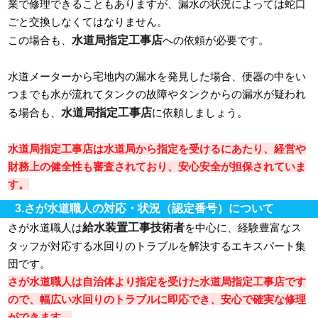
業で修理できることもありますが、漏水の状況によっては蛇口
ごと交換しなくてはなりません。
水道局指定工事店
この場合も、
への依頼が必要です。
水道メーターから宅地内の漏水を発見した場合、便器の中をい
つまでも水が流れてタンクの故障やタンクからの漏水が疑われ
水道局指定工事店
る場合も、
に依頼しましょう。
水道局指定工事店は水道局から指定を受けるにあたり、経営や
財務上の健全性も審査されており、安心安全が担保されていま
す。
3.さが水道職人の対応・状況（認定番号）について
給水装置工事技術者
さが水道職人は
を中心に、経験豊富なス
タッフが対応する水回りのトラブルを解決するエキスパート集
団です。
さが水道職人は自治体より指定を受けた水道局指定工事店です
ので、幅広い水回りのトラブルに即応でき、安心で確実な修理
ができます。