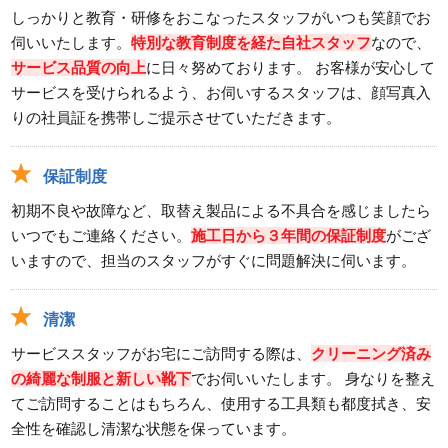
しっかりと教育・研修をおこなったスタッフがいつも笑顔でお
伺いいたします。
特別な教育制度を経た自社スタッフ
なので、
サービス品質の向上
に日々努めております。 お客様が安心して
サービスを受けられるよう、お伺いするスタッフは、顔写真入
りの社員証を携帯しご提示させていただきます。
保証制度
初期不良や故障など、取替え製品による不具合を感じましたら
いつでもご連絡ください。
施工日から３年間の保証制度
がござ
いますので、担当のスタッフがすぐに問題解決に伺います。
清潔
サービススタッフがお宅にご訪問する際は、
クリーニング済み
の綺麗な制服と新しい靴下
でお伺いいたします。 身なりを整え
てご訪問することはもちろん、使用する工具類も都度拭き、安
全性を確認し清潔な状態を保っています。