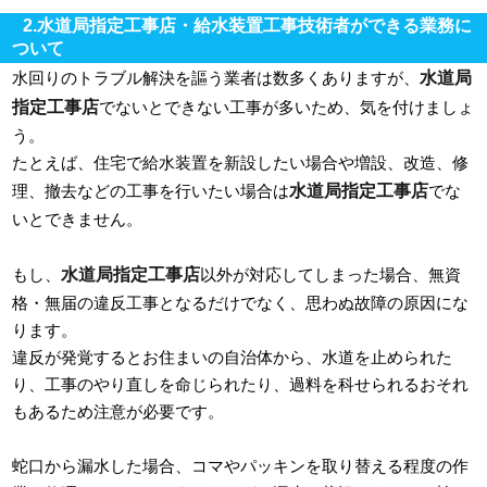
2.水道局指定工事店・給水装置工事技術者ができる業務に
ついて
水道局
水回りのトラブル解決を謳う業者は数多くありますが、
指定工事店
でないとできない工事が多いため、気を付けましょ
う。
たとえば、住宅で給水装置を新設したい場合や増設、改造、修
水道局指定工事店
理、撤去などの工事を行いたい場合は
でな
いとできません。
水道局指定工事店
もし、
以外が対応してしまった場合、無資
格・無届の違反工事となるだけでなく、思わぬ故障の原因にな
ります。
違反が発覚するとお住まいの自治体から、水道を止められた
り、工事のやり直しを命じられたり、過料を科せられるおそれ
もあるため注意が必要です。
蛇口から漏水した場合、コマやパッキンを取り替える程度の作