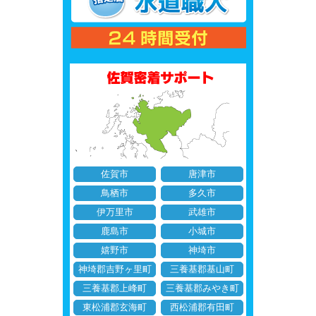
佐賀市
唐津市
鳥栖市
多久市
伊万里市
武雄市
鹿島市
小城市
嬉野市
神埼市
神埼郡吉野ヶ里町
三養基郡基山町
三養基郡上峰町
三養基郡みやき町
東松浦郡玄海町
西松浦郡有田町