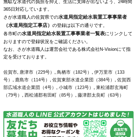
無駄な水道代の負担を抑え、生活に支障が出ないよう、24時間
365日対応しています。
水道局指定給水装置工事事業者
さが水道職人の佐賀県での
（水道局指定工事店）
の登録は以下の通りです。
水道局指定給水装置工事事業者一覧表
各市町の
にリンクして
おりますので登録状況をご確認ください。
なお、さが水道職人は運営会社である株式会社N-Visionにて指
定を受けております。
佐賀市
,
唐津市（229号）
,
鳥栖市（182号）
,
伊万里市（133
号）
,
鹿島市（114号）
,
佐賀東部水道企業団（384号）
,
佐賀西
部広域水道企業団（4号）
,
小城市（123号）
,
東松浦郡玄海町
（79号）
,
西松浦郡有田町（85号）
,
藤津郡太良町（63号）