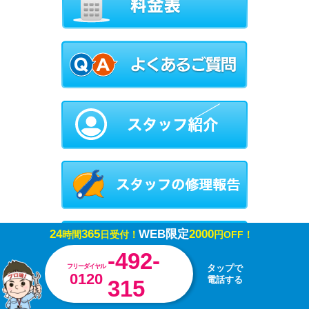
24
365
WEB限定
2000
時間
日受付！
円OFF！
-492-
フリーダイヤル
タップで
0120
電話する
315