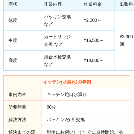
症状
作業内容
作業料金
出張料
パッキン交換
低度
¥2,200～
など
カートリッジ
¥3,300
中度
¥16,500～
交換 など
回
混合水栓交換
高度
¥19,800～
など
キッチン(水漏れ)の事例
事例内容
キッチン蛇口水漏れ
所要時間
60分
解決方法
パッキン2か所交換
解決までの流
現場にお伺いしてすぐに点検開始。劣