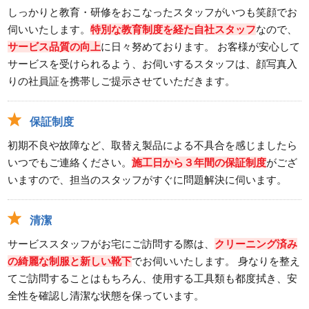
しっかりと教育・研修をおこなったスタッフがいつも笑顔でお
伺いいたします。
特別な教育制度を経た自社スタッフ
なので、
サービス品質の向上
に日々努めております。 お客様が安心して
サービスを受けられるよう、お伺いするスタッフは、顔写真入
りの社員証を携帯しご提示させていただきます。
保証制度
初期不良や故障など、取替え製品による不具合を感じましたら
いつでもご連絡ください。
施工日から３年間の保証制度
がござ
いますので、担当のスタッフがすぐに問題解決に伺います。
清潔
サービススタッフがお宅にご訪問する際は、
クリーニング済み
の綺麗な制服と新しい靴下
でお伺いいたします。 身なりを整え
てご訪問することはもちろん、使用する工具類も都度拭き、安
全性を確認し清潔な状態を保っています。