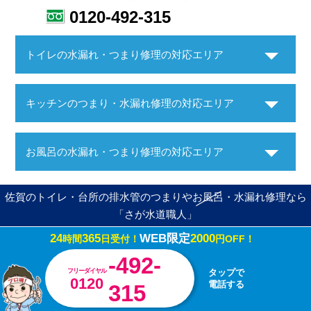
0120-492-315
トイレの水漏れ・つまり修理の対応エリア
キッチンのつまり・水漏れ修理の対応エリア
お風呂の水漏れ・つまり修理の対応エリア
佐賀のトイレ・台所の排水管のつまりやお風呂・水漏れ修理なら
「さが水道職人」
24
365
WEB限定
2000
時間
日受付！
円OFF！
Copyright ©さが水道職人. All Rights Reserved.
-492-
フリーダイヤル
タップで
0120
電話する
315