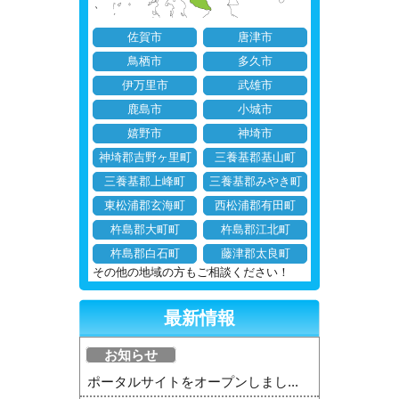
佐賀市
唐津市
鳥栖市
多久市
伊万里市
武雄市
鹿島市
小城市
嬉野市
神埼市
神埼郡吉野ヶ里町
三養基郡基山町
三養基郡上峰町
三養基郡みやき町
東松浦郡玄海町
西松浦郡有田町
杵島郡大町町
杵島郡江北町
杵島郡白石町
藤津郡太良町
その他の地域の方もご相談ください！
最新情報
お知らせ
ポータルサイトをオープンしまし...