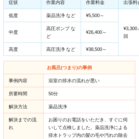
症状
作業内容
作業料金
出張料
低度
薬品洗浄 など
¥5,500～
高圧ポンプ な
¥3,300
中度
¥26,400～
ど
回
高度
高圧洗浄 など
¥38,500～
お風呂(つまり)の事例
事例内容
浴室の排水の流れが悪い
所要時間
50分
解決方法
薬品洗浄
解決までの流
お困りのお電話をいただき、すぐに伺
れ
いして点検しました。薬品洗浄による
排水トラップ内の髪の毛や汚れの除去