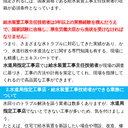
指定されるには、国家資格である給水装置工事主任技術者の在
籍が必須条件となっています。
給水装置工事主任技術者は3年以上の実務経験を積んだうえ
で、国家試験に合格し、厚生労働大臣から免状を受けなければ
なりません。
つまり、さまざまな水トラブルに対応してきた実績があり、か
つ、水道行政や水道法などに関する専門知識も有する、現場に
も精通したエキスパートです。
水道局指定工事店
給水装置工事主任技術者
では
が現場の調査
に基づき、工事の方法や計画を策定してくれ、現場を指揮して
くれるので高品質な工事ができます。
2.水道局指定工事店・給水装置工事技術者ができる業務に
ついて
水道局
水回りのトラブル解決を謳う業者は数多くありますが、
指定工事店
でないとできない工事が多いため、気を付けましょ
う。
たとえば、住宅で給水装置を新設したい場合や増設、改造、修