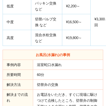
パッキン交換
低度
¥2,200～
など
切替バルブ交
¥3,300
中度
¥16,500～
換 など
回
混合水栓交換
高度
¥19,800～
など
お風呂(水漏れ)の事例
事例内容
浴室蛇口水漏れ
所要時間
60分
解決方法
切替弁の交換
解決までの流
お電話をいただき、すぐに現場に駆け
れ
つけて点検したところ、切替弁の制御