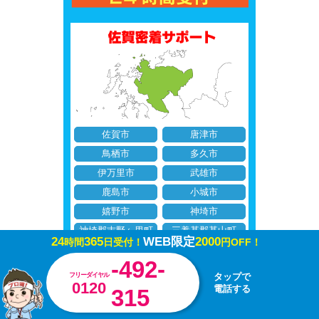
佐賀市
唐津市
鳥栖市
多久市
伊万里市
武雄市
鹿島市
小城市
嬉野市
神埼市
神埼郡吉野ヶ里町
三養基郡基山町
24
365
WEB限定
2000
時間
日受付！
円OFF！
三養基郡上峰町
三養基郡みやき町
-492-
東松浦郡玄海町
西松浦郡有田町
フリーダイヤル
タップで
0120
電話する
杵島郡大町町
杵島郡江北町
315
杵島郡白石町
藤津郡太良町