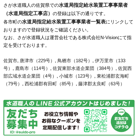
水道局指定給水装置工事事業者
さが水道職人の佐賀県での
（水道局指定工事店）
の登録は以下の通りです。
水道局指定給水装置工事事業者一覧表
各市町の
にリンクして
おりますので登録状況をご確認ください。
なお、さが水道職人は運営会社である株式会社N-Visionにて指
定を受けております。
佐賀市
,
唐津市（229号）
,
鳥栖市（182号）
,
伊万里市（133
号）
,
鹿島市（114号）
,
佐賀東部水道企業団（384号）
,
佐賀西
部広域水道企業団（4号）
,
小城市（123号）
,
東松浦郡玄海町
（79号）
,
西松浦郡有田町（85号）
,
藤津郡太良町（63号）