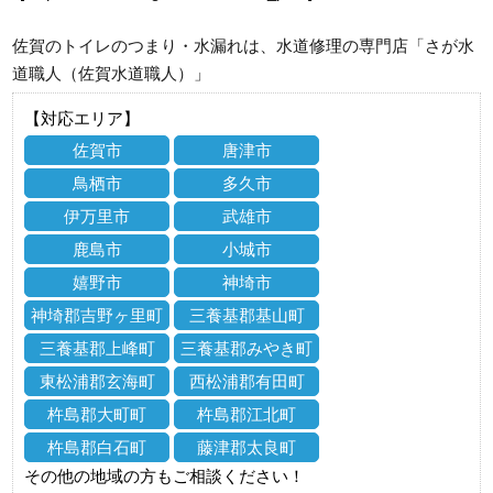
佐賀のトイレのつまり・水漏れは、水道修理の専門店「さが水
道職人（佐賀水道職人）」
【対応エリア】
佐賀市
唐津市
鳥栖市
多久市
伊万里市
武雄市
鹿島市
小城市
嬉野市
神埼市
神埼郡吉野ヶ里町
三養基郡基山町
三養基郡上峰町
三養基郡みやき町
東松浦郡玄海町
西松浦郡有田町
杵島郡大町町
杵島郡江北町
杵島郡白石町
藤津郡太良町
その他の地域の方もご相談ください！