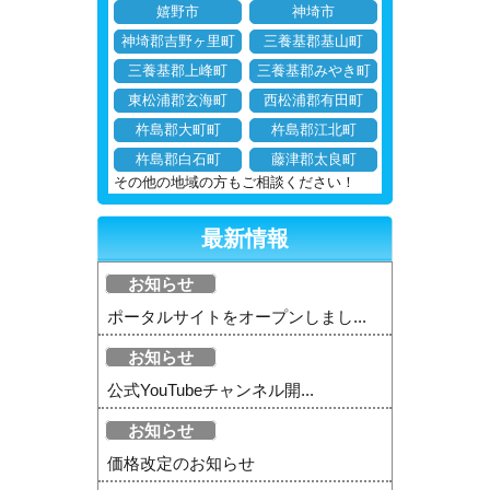
嬉野市
神埼市
神埼郡吉野ヶ里町
三養基郡基山町
三養基郡上峰町
三養基郡みやき町
東松浦郡玄海町
西松浦郡有田町
杵島郡大町町
杵島郡江北町
杵島郡白石町
藤津郡太良町
その他の地域の方もご相談ください！
最新情報
お知らせ
ポータルサイトをオープンしまし...
お知らせ
公式YouTubeチャンネル開...
お知らせ
価格改定のお知らせ