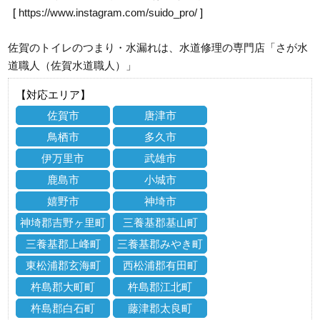
[
https://www.instagram.com/suido_pro/
]
佐賀のトイレのつまり・水漏れは、水道修理の専門店「さが水
道職人（佐賀水道職人）」
【対応エリア】
佐賀市
唐津市
鳥栖市
多久市
伊万里市
武雄市
鹿島市
小城市
嬉野市
神埼市
神埼郡吉野ヶ里町
三養基郡基山町
三養基郡上峰町
三養基郡みやき町
東松浦郡玄海町
西松浦郡有田町
杵島郡大町町
杵島郡江北町
杵島郡白石町
藤津郡太良町