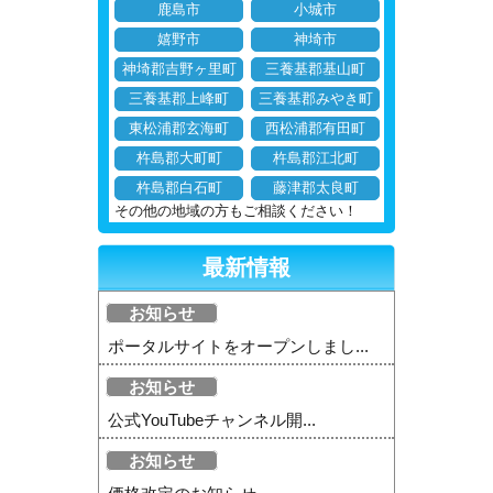
鹿島市
小城市
嬉野市
神埼市
神埼郡吉野ヶ里町
三養基郡基山町
三養基郡上峰町
三養基郡みやき町
東松浦郡玄海町
西松浦郡有田町
杵島郡大町町
杵島郡江北町
杵島郡白石町
藤津郡太良町
その他の地域の方もご相談ください！
最新情報
お知らせ
ポータルサイトをオープンしまし...
お知らせ
公式YouTubeチャンネル開...
お知らせ