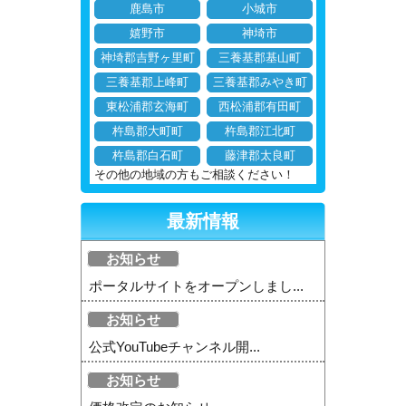
鹿島市
小城市
嬉野市
神埼市
神埼郡吉野ヶ里町
三養基郡基山町
三養基郡上峰町
三養基郡みやき町
東松浦郡玄海町
西松浦郡有田町
杵島郡大町町
杵島郡江北町
杵島郡白石町
藤津郡太良町
その他の地域の方もご相談ください！
最新情報
お知らせ
ポータルサイトをオープンしまし...
お知らせ
公式YouTubeチャンネル開...
お知らせ