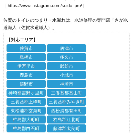
[
https://www.instagram.com/suido_pro/
]
佐賀のトイレのつまり・水漏れは、水道修理の専門店「さが水
道職人（佐賀水道職人）」
【対応エリア】
佐賀市
唐津市
鳥栖市
多久市
伊万里市
武雄市
鹿島市
小城市
嬉野市
神埼市
神埼郡吉野ヶ里町
三養基郡基山町
三養基郡上峰町
三養基郡みやき町
東松浦郡玄海町
西松浦郡有田町
杵島郡大町町
杵島郡江北町
杵島郡白石町
藤津郡太良町