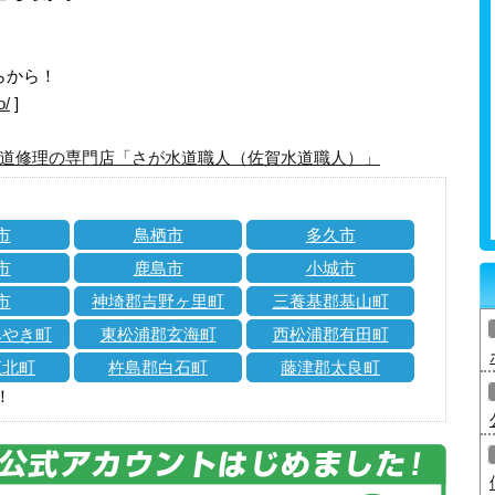
らから！
o/
]
道修理の専門店「さが水道職人（佐賀水道職人）」
市
鳥栖市
多久市
市
鹿島市
小城市
市
神埼郡吉野ヶ里町
三養基郡基山町
みやき町
東松浦郡玄海町
西松浦郡有田町
江北町
杵島郡白石町
藤津郡太良町
！