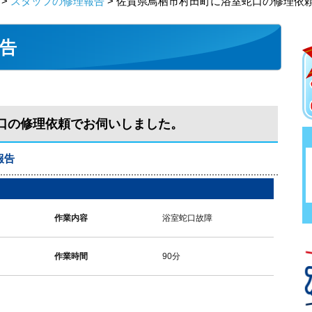
>
スタッフの修理報告
> 佐賀県鳥栖市村田町に浴室蛇口の修理依
告
口の修理依頼でお伺いしました。
報告
作業内容
浴室蛇口故障
作業時間
90分