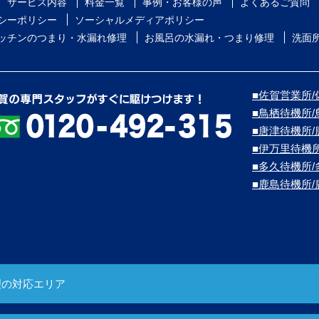
サービス内容
料金一覧
事例・お客様の声
よくあるご質問
シーポリシー
ソーシャルメディアポリシー
ッチンのつまり・水漏れ修理
お風呂の水漏れ・つまり修理
洗面
■佐賀営業所/
■鳥栖待機所
■唐津待機所
■伊万里待機
■多久待機所
■鹿島待機所
理の対応エリア