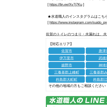
[
https://lin.ee/Xv7j7Ku
]
★水道職人のインスタグラムはこち
[
https://www.instagram.com/suido_pr
佐賀のトイレのつまり・水漏れは、水
【対応エリア】
佐賀市
唐津
伊万里市
武雄
嬉野市
神埼
三養基郡上峰町
三養基郡
杵島郡大町町
杵島郡
その他の地域の方もご相談ください