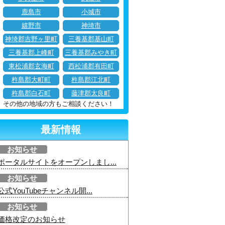
鹿島市
小城市
嬉野市
神埼市
神埼郡吉野ヶ里町
三養基郡基山町
三養基郡上峰町
三養基郡みやき町
東松浦郡玄海町
西松浦郡有田町
杵島郡大町町
杵島郡江北町
杵島郡白石町
藤津郡太良町
その他の地域の方もご相談ください！
最新情報
お知らせ
ポータルサイトをオープンしまし...
お知らせ
公式YouTubeチャンネル開...
お知らせ
価格改定のお知らせ