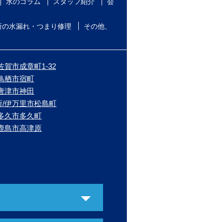
水のコラム
スタッフ紹介
会
所の水漏れ・つまり修理
その他、
佐賀市成章町1-32
/鳥栖市宿町
/唐津市神田
所/伊万里市松島町
/多久市多久町
/鹿島市高津原