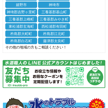
嬉野市
神埼市
神埼郡吉野ヶ里町
三養基郡基山町
三養基郡上峰町
三養基郡みやき町
東松浦郡玄海町
西松浦郡有田町
杵島郡大町町
杵島郡江北町
杵島郡白石町
藤津郡太良町
その他の地域の方もご相談ください！