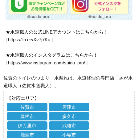
★水道職人の公式LINEアカウントはこちらから！
[
https://lin.ee/Xv7j7Ku
]
★水道職人のインスタグラムはこちらから！
[
https://www.instagram.com/suido_pro/
]
佐賀のトイレのつまり・水漏れは、水道修理の専門店「さが水
道職人（佐賀水道職人）」
【対応エリア】
佐賀市
唐津市
鳥栖市
多久市
伊万里市
武雄市
鹿島市
小城市