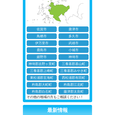
佐賀市
唐津市
鳥栖市
多久市
伊万里市
武雄市
鹿島市
小城市
嬉野市
神埼市
神埼郡吉野ヶ里町
三養基郡基山町
三養基郡上峰町
三養基郡みやき町
東松浦郡玄海町
西松浦郡有田町
杵島郡大町町
杵島郡江北町
杵島郡白石町
藤津郡太良町
その他の地域の方もご相談ください！
最新情報