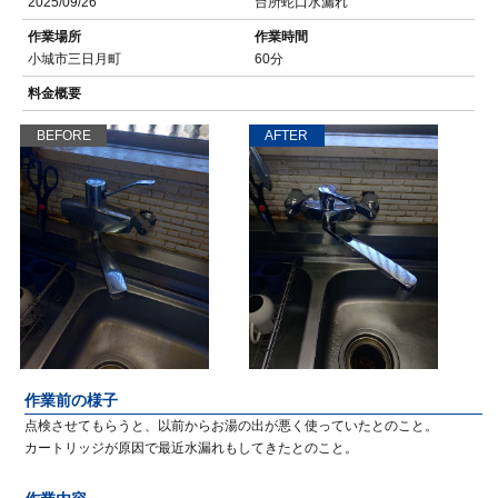
2025/09/26
台所蛇口水漏れ
作業場所
作業時間
小城市三日月町
60分
料金概要
BEFORE
AFTER
作業前の様子
点検させてもらうと、以前からお湯の出が悪く使っていたとのこと。
カートリッジが原因で最近水漏れもしてきたとのこと。