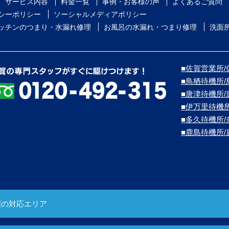
サービス内容
料金一覧
事例・お客様の声
よくあるご質問
シーポリシー
ソーシャルメディアポリシー
ッチンのつまり・水漏れ修理
お風呂の水漏れ・つまり修理
洗面
■佐賀営業所/
■鳥栖待機所
■唐津待機所
■伊万里待機
■多久待機所
■鹿島待機所
理の対応エリア