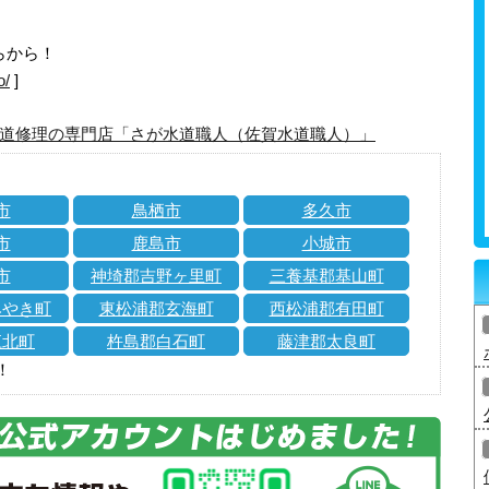
らから！
o/
]
道修理の専門店「さが水道職人（佐賀水道職人）」
市
鳥栖市
多久市
市
鹿島市
小城市
市
神埼郡吉野ヶ里町
三養基郡基山町
みやき町
東松浦郡玄海町
西松浦郡有田町
江北町
杵島郡白石町
藤津郡太良町
！