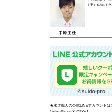
を要する水のトラ
★水道職人の公式LINEアカウント
[
https://lin.ee/Xv7j7Ku
]