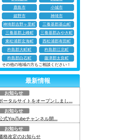
鹿島市
小城市
嬉野市
神埼市
神埼郡吉野ヶ里町
三養基郡基山町
三養基郡上峰町
三養基郡みやき町
東松浦郡玄海町
西松浦郡有田町
杵島郡大町町
杵島郡江北町
杵島郡白石町
藤津郡太良町
その他の地域の方もご相談ください！
最新情報
お知らせ
ポータルサイトをオープンしまし...
お知らせ
公式YouTubeチャンネル開...
お知らせ
価格改定のお知らせ