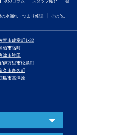
水のコラム
スタッフ紹介
会
所の水漏れ・つまり修理
その他、
佐賀市成章町1-32
/鳥栖市宿町
/唐津市神田
所/伊万里市松島町
/多久市多久町
/鹿島市高津原