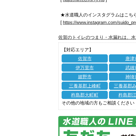
★水道職人のインスタグラムはこち
[
https://www.instagram.com/suido_pr
佐賀のトイレのつまり・水漏れは、水
【対応エリア】
佐賀市
唐津
伊万里市
武雄
嬉野市
神埼
三養基郡上峰町
三養基郡
杵島郡大町町
杵島郡
その他の地域の方もご相談ください