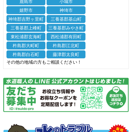
鹿島市
小城市
嬉野市
神埼市
神埼郡吉野ヶ里町
三養基郡基山町
三養基郡上峰町
三養基郡みやき町
東松浦郡玄海町
西松浦郡有田町
杵島郡大町町
杵島郡江北町
杵島郡白石町
藤津郡太良町
その他の地域の方もご相談ください！