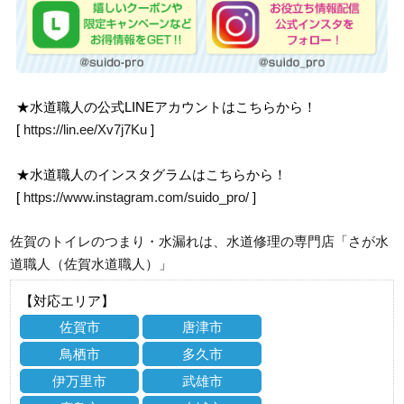
★水道職人の公式LINEアカウントはこちらから！
[
https://lin.ee/Xv7j7Ku
]
★水道職人のインスタグラムはこちらから！
[
https://www.instagram.com/suido_pro/
]
佐賀のトイレのつまり・水漏れは、水道修理の専門店「さが水
道職人（佐賀水道職人）」
【対応エリア】
佐賀市
唐津市
鳥栖市
多久市
伊万里市
武雄市