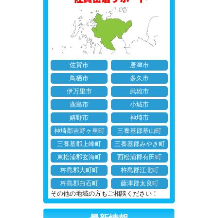
佐賀市
唐津市
鳥栖市
多久市
伊万里市
武雄市
鹿島市
小城市
嬉野市
神埼市
神埼郡吉野ヶ里町
三養基郡基山町
三養基郡上峰町
三養基郡みやき町
東松浦郡玄海町
西松浦郡有田町
杵島郡大町町
杵島郡江北町
杵島郡白石町
藤津郡太良町
その他の地域の方もご相談ください！