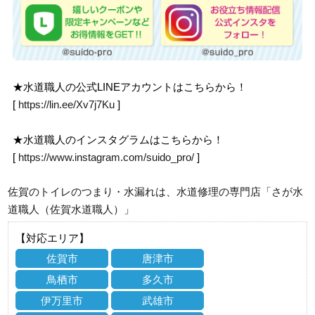
★水道職人の公式LINEアカウントはこちらから！
[
https://lin.ee/Xv7j7Ku
]
★水道職人のインスタグラムはこちらから！
[
https://www.instagram.com/suido_pro/
]
佐賀のトイレのつまり・水漏れは、水道修理の専門店「さが水
道職人（佐賀水道職人）」
【対応エリア】
佐賀市
唐津市
鳥栖市
多久市
伊万里市
武雄市