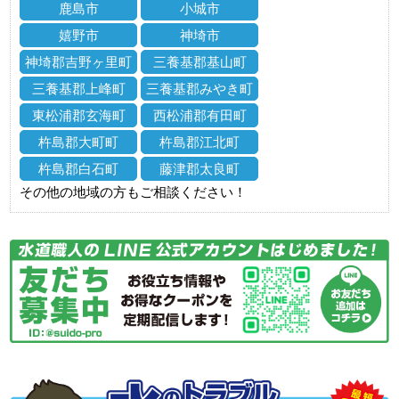
鹿島市
小城市
嬉野市
神埼市
神埼郡吉野ヶ里町
三養基郡基山町
三養基郡上峰町
三養基郡みやき町
東松浦郡玄海町
西松浦郡有田町
杵島郡大町町
杵島郡江北町
杵島郡白石町
藤津郡太良町
その他の地域の方もご相談ください！