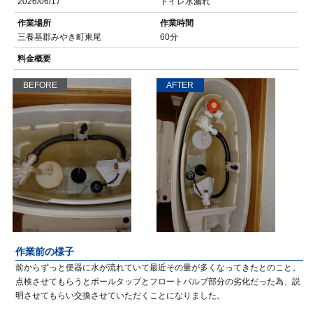
2026/06/17
トイレ水漏れ
作業場所
作業時間
三養基郡みやき町東尾
60分
料金概要
BEFORE
AFTER
作業前の様子
前からずっと便器に水が流れていて最近その量が多くなってきたとのこと。
点検させてもらうとボールタップとフロートバルブ部分の劣化だった為、説
明させてもらい交換させていただくことになりました。