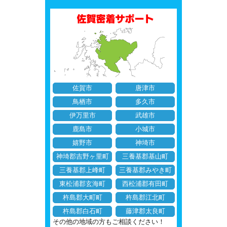
佐賀市
唐津市
鳥栖市
多久市
伊万里市
武雄市
鹿島市
小城市
嬉野市
神埼市
神埼郡吉野ヶ里町
三養基郡基山町
三養基郡上峰町
三養基郡みやき町
東松浦郡玄海町
西松浦郡有田町
杵島郡大町町
杵島郡江北町
杵島郡白石町
藤津郡太良町
その他の地域の方もご相談ください！