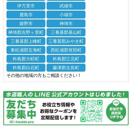
伊万里市
武雄市
鹿島市
小城市
嬉野市
神埼市
神埼郡吉野ヶ里町
三養基郡基山町
三養基郡上峰町
三養基郡みやき町
東松浦郡玄海町
西松浦郡有田町
杵島郡大町町
杵島郡江北町
杵島郡白石町
藤津郡太良町
その他の地域の方もご相談ください！