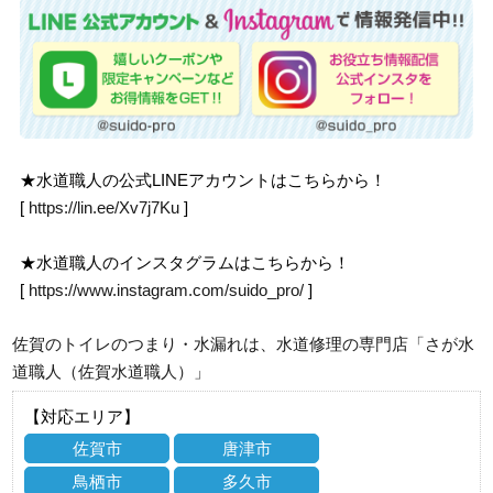
★水道職人の公式LINEアカウントはこちらから！
[
https://lin.ee/Xv7j7Ku
]
★水道職人のインスタグラムはこちらから！
[
https://www.instagram.com/suido_pro/
]
佐賀のトイレのつまり・水漏れは、水道修理の専門店「さが水
道職人（佐賀水道職人）」
【対応エリア】
佐賀市
唐津市
鳥栖市
多久市