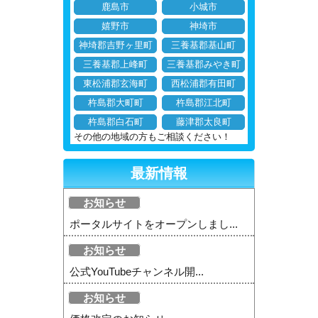
鹿島市
小城市
嬉野市
神埼市
神埼郡吉野ヶ里町
三養基郡基山町
三養基郡上峰町
三養基郡みやき町
東松浦郡玄海町
西松浦郡有田町
杵島郡大町町
杵島郡江北町
杵島郡白石町
藤津郡太良町
その他の地域の方もご相談ください！
最新情報
お知らせ
ポータルサイトをオープンしまし...
お知らせ
公式YouTubeチャンネル開...
お知らせ