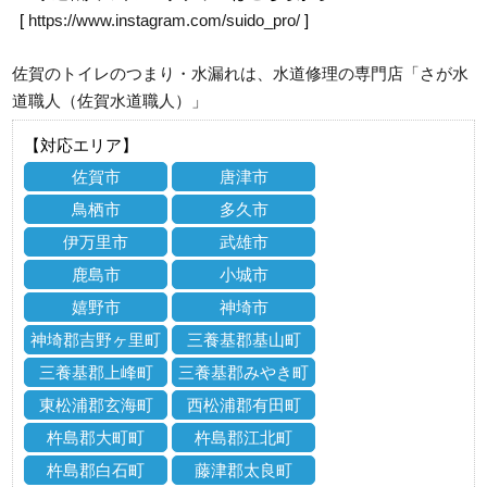
[
https://www.instagram.com/suido_pro/
]
佐賀のトイレのつまり・水漏れは、水道修理の専門店「さが水
道職人（佐賀水道職人）」
【対応エリア】
佐賀市
唐津市
鳥栖市
多久市
伊万里市
武雄市
鹿島市
小城市
嬉野市
神埼市
神埼郡吉野ヶ里町
三養基郡基山町
三養基郡上峰町
三養基郡みやき町
東松浦郡玄海町
西松浦郡有田町
杵島郡大町町
杵島郡江北町
杵島郡白石町
藤津郡太良町