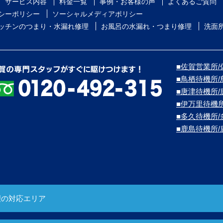
サービス内容
料金一覧
事例・お客様の声
よくあるご質問
シーポリシー
ソーシャルメディアポリシー
ッチンのつまり・水漏れ修理
お風呂の水漏れ・つまり修理
洗面
■佐賀営業所/
■鳥栖待機所
■唐津待機所
■伊万里待機
■多久待機所
■鹿島待機所
理の対応エリア