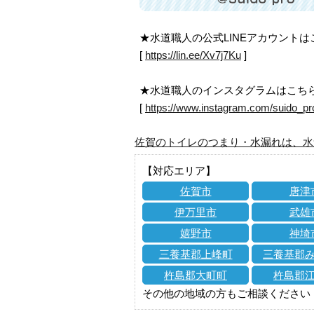
★水道職人の公式LINEアカウント
[
https://lin.ee/Xv7j7Ku
]
★水道職人のインスタグラムはこち
[
https://www.instagram.com/suido_pr
佐賀のトイレのつまり・水漏れは、水
【対応エリア】
佐賀市
唐津
伊万里市
武雄
嬉野市
神埼
三養基郡上峰町
三養基郡
杵島郡大町町
杵島郡
その他の地域の方もご相談ください