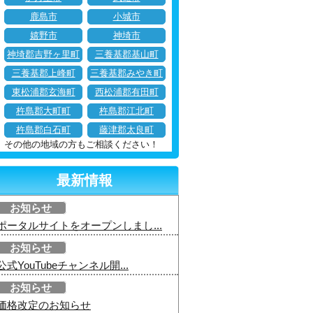
鹿島市
小城市
嬉野市
神埼市
神埼郡吉野ヶ里町
三養基郡基山町
三養基郡上峰町
三養基郡みやき町
東松浦郡玄海町
西松浦郡有田町
杵島郡大町町
杵島郡江北町
杵島郡白石町
藤津郡太良町
その他の地域の方もご相談ください！
最新情報
お知らせ
ポータルサイトをオープンしまし...
お知らせ
公式YouTubeチャンネル開...
お知らせ
価格改定のお知らせ