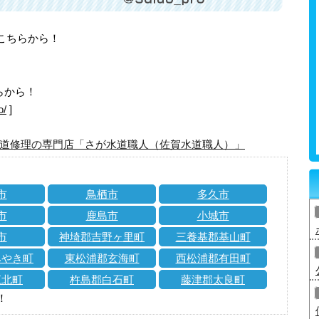
はこちらから！
らから！
o/
]
道修理の専門店「さが水道職人（佐賀水道職人）」
市
鳥栖市
多久市
市
鹿島市
小城市
市
神埼郡吉野ヶ里町
三養基郡基山町
みやき町
東松浦郡玄海町
西松浦郡有田町
江北町
杵島郡白石町
藤津郡太良町
！