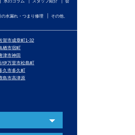
水のコラム
スタッフ紹介
会
所の水漏れ・つまり修理
その他、
佐賀市成章町1-32
/鳥栖市宿町
/唐津市神田
所/伊万里市松島町
/多久市多久町
/鹿島市高津原