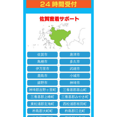
佐賀市
唐津市
鳥栖市
多久市
伊万里市
武雄市
鹿島市
小城市
嬉野市
神埼市
神埼郡吉野ヶ里町
三養基郡基山町
三養基郡上峰町
三養基郡みやき町
東松浦郡玄海町
西松浦郡有田町
杵島郡大町町
杵島郡江北町