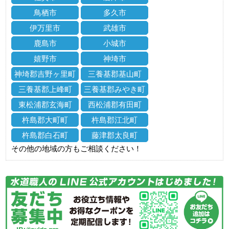
鳥栖市
多久市
伊万里市
武雄市
鹿島市
小城市
嬉野市
神埼市
神埼郡吉野ヶ里町
三養基郡基山町
三養基郡上峰町
三養基郡みやき町
東松浦郡玄海町
西松浦郡有田町
杵島郡大町町
杵島郡江北町
杵島郡白石町
藤津郡太良町
その他の地域の方もご相談ください！