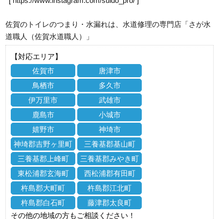
[
https://www.instagram.com/suido_pro/
]
佐賀のトイレのつまり・水漏れは、水道修理の専門店「さが水
道職人（佐賀水道職人）」
【対応エリア】
佐賀市
唐津市
鳥栖市
多久市
伊万里市
武雄市
鹿島市
小城市
嬉野市
神埼市
神埼郡吉野ヶ里町
三養基郡基山町
三養基郡上峰町
三養基郡みやき町
東松浦郡玄海町
西松浦郡有田町
杵島郡大町町
杵島郡江北町
杵島郡白石町
藤津郡太良町
その他の地域の方もご相談ください！