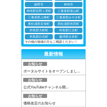
嬉野市
神埼市
神埼郡吉野ヶ里町
三養基郡基山町
三養基郡上峰町
三養基郡みやき町
東松浦郡玄海町
西松浦郡有田町
杵島郡大町町
杵島郡江北町
杵島郡白石町
藤津郡太良町
その他の地域の方もご相談ください！
最新情報
お知らせ
ポータルサイトをオープンしまし...
お知らせ
公式YouTubeチャンネル開...
お知らせ
価格改定のお知らせ