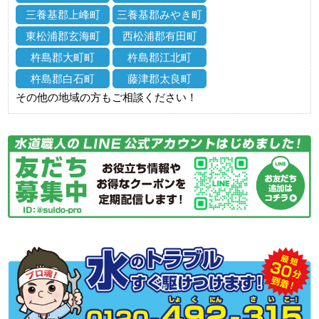
三養基郡上峰町
三養基郡みやき町
東松浦郡玄海町
西松浦郡有田町
杵島郡大町町
杵島郡江北町
杵島郡白石町
藤津郡太良町
その他の地域の方もご相談ください！