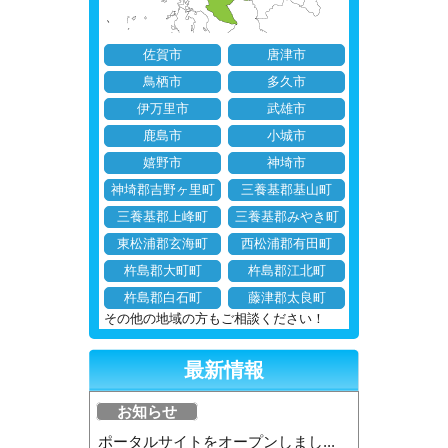
佐賀市
唐津市
鳥栖市
多久市
伊万里市
武雄市
鹿島市
小城市
嬉野市
神埼市
神埼郡吉野ヶ里町
三養基郡基山町
三養基郡上峰町
三養基郡みやき町
東松浦郡玄海町
西松浦郡有田町
杵島郡大町町
杵島郡江北町
杵島郡白石町
藤津郡太良町
その他の地域の方もご相談ください！
最新情報
お知らせ
ポータルサイトをオープンしまし...