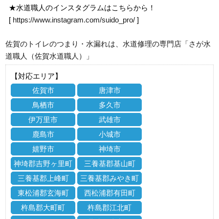
★水道職人のインスタグラムはこちらから！
[
https://www.instagram.com/suido_pro/
]
佐賀のトイレのつまり・水漏れは、水道修理の専門店「さが水
道職人（佐賀水道職人）」
【対応エリア】
佐賀市
唐津市
鳥栖市
多久市
伊万里市
武雄市
鹿島市
小城市
嬉野市
神埼市
神埼郡吉野ヶ里町
三養基郡基山町
三養基郡上峰町
三養基郡みやき町
東松浦郡玄海町
西松浦郡有田町
杵島郡大町町
杵島郡江北町