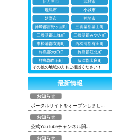
伊万里市
武雄市
鹿島市
小城市
嬉野市
神埼市
神埼郡吉野ヶ里町
三養基郡基山町
三養基郡上峰町
三養基郡みやき町
東松浦郡玄海町
西松浦郡有田町
杵島郡大町町
杵島郡江北町
杵島郡白石町
藤津郡太良町
その他の地域の方もご相談ください！
最新情報
お知らせ
ポータルサイトをオープンしまし...
お知らせ
公式YouTubeチャンネル開...
お知らせ