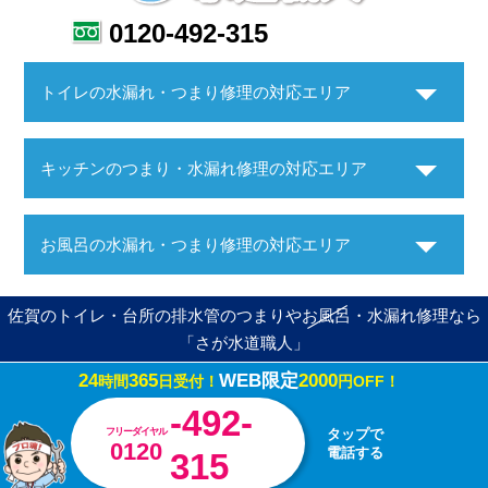
0120-492-315
トイレの水漏れ・つまり修理の対応エリア
キッチンのつまり・水漏れ修理の対応エリア
お風呂の水漏れ・つまり修理の対応エリア
佐賀のトイレ・台所の排水管のつまりやお風呂・水漏れ修理なら
「さが水道職人」
24
365
WEB限定
2000
時間
日受付！
円OFF！
Copyright ©さが水道職人. All Rights Reserved.
-492-
フリーダイヤル
タップで
0120
電話する
315