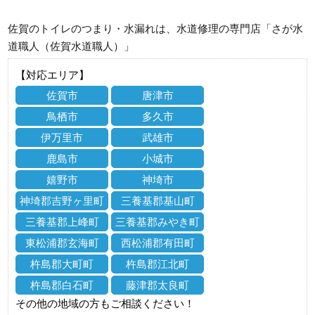
佐賀のトイレのつまり・水漏れは、水道修理の専門店「さが水
道職人（佐賀水道職人）」
【対応エリア】
佐賀市
唐津市
鳥栖市
多久市
伊万里市
武雄市
鹿島市
小城市
嬉野市
神埼市
神埼郡吉野ヶ里町
三養基郡基山町
三養基郡上峰町
三養基郡みやき町
東松浦郡玄海町
西松浦郡有田町
杵島郡大町町
杵島郡江北町
杵島郡白石町
藤津郡太良町
その他の地域の方もご相談ください！