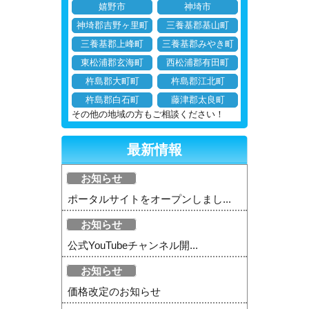
嬉野市
神埼市
神埼郡吉野ヶ里町
三養基郡基山町
三養基郡上峰町
三養基郡みやき町
東松浦郡玄海町
西松浦郡有田町
杵島郡大町町
杵島郡江北町
杵島郡白石町
藤津郡太良町
その他の地域の方もご相談ください！
最新情報
お知らせ
ポータルサイトをオープンしまし...
お知らせ
公式YouTubeチャンネル開...
お知らせ
価格改定のお知らせ