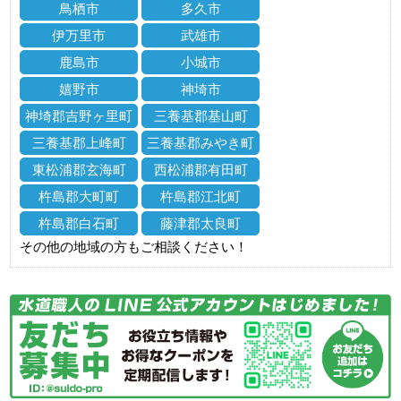
鳥栖市
多久市
伊万里市
武雄市
鹿島市
小城市
嬉野市
神埼市
神埼郡吉野ヶ里町
三養基郡基山町
三養基郡上峰町
三養基郡みやき町
東松浦郡玄海町
西松浦郡有田町
杵島郡大町町
杵島郡江北町
杵島郡白石町
藤津郡太良町
その他の地域の方もご相談ください！