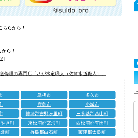
はこちらから！
らから！
o/
]
道修理の専門店「さが水道職人（佐賀水道職人）」
市
鳥栖市
多久市
市
鹿島市
小城市
市
神埼郡吉野ヶ里町
三養基郡基山町
みやき町
東松浦郡玄海町
西松浦郡有田町
江北町
杵島郡白石町
藤津郡太良町