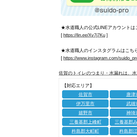
★水道職人の公式LINEアカウント
[
https://lin.ee/Xv7j7Ku
]
★水道職人のインスタグラムはこち
[
https://www.instagram.com/suido_pr
佐賀のトイレのつまり・水漏れは、水
【対応エリア】
佐賀市
唐津
伊万里市
武雄
嬉野市
神埼
三養基郡上峰町
三養基郡
杵島郡大町町
杵島郡