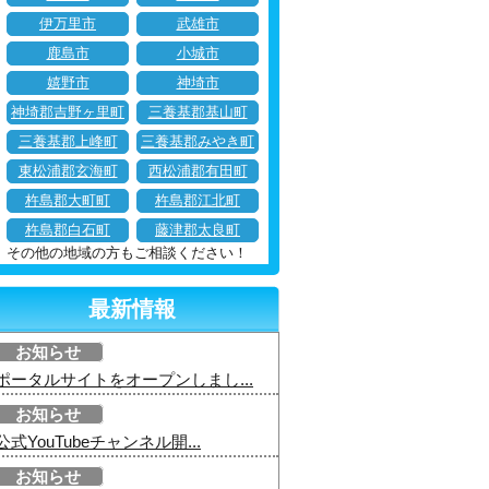
伊万里市
武雄市
鹿島市
小城市
嬉野市
神埼市
神埼郡吉野ヶ里町
三養基郡基山町
三養基郡上峰町
三養基郡みやき町
東松浦郡玄海町
西松浦郡有田町
杵島郡大町町
杵島郡江北町
杵島郡白石町
藤津郡太良町
その他の地域の方もご相談ください！
最新情報
お知らせ
ポータルサイトをオープンしまし...
お知らせ
公式YouTubeチャンネル開...
お知らせ