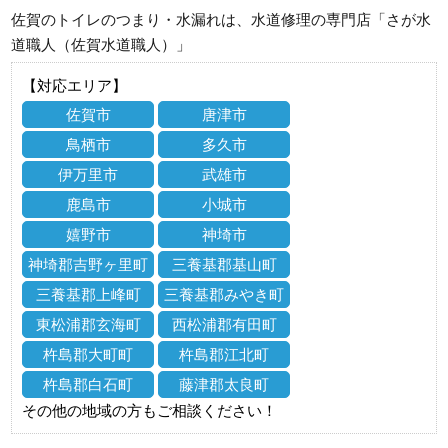
佐賀のトイレのつまり・水漏れは、水道修理の専門店「さが水
道職人（佐賀水道職人）」
【対応エリア】
佐賀市
唐津市
鳥栖市
多久市
伊万里市
武雄市
鹿島市
小城市
嬉野市
神埼市
神埼郡吉野ヶ里町
三養基郡基山町
三養基郡上峰町
三養基郡みやき町
東松浦郡玄海町
西松浦郡有田町
杵島郡大町町
杵島郡江北町
杵島郡白石町
藤津郡太良町
その他の地域の方もご相談ください！