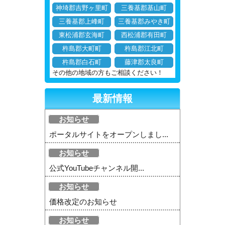
神埼郡吉野ヶ里町
三養基郡基山町
三養基郡上峰町
三養基郡みやき町
東松浦郡玄海町
西松浦郡有田町
杵島郡大町町
杵島郡江北町
杵島郡白石町
藤津郡太良町
その他の地域の方もご相談ください！
最新情報
お知らせ
ポータルサイトをオープンしまし...
お知らせ
公式YouTubeチャンネル開...
お知らせ
価格改定のお知らせ
お知らせ