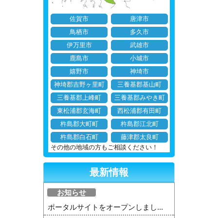
佐賀市
唐津市
鳥栖市
多久市
伊万里市
武雄市
鹿島市
小城市
嬉野市
神埼市
神埼郡吉野ヶ里町
三養基郡基山町
三養基郡上峰町
三養基郡みやき町
東松浦郡玄海町
西松浦郡有田町
杵島郡大町町
杵島郡江北町
杵島郡白石町
藤津郡太良町
その他の地域の方もご相談ください！
最新情報
お知らせ
ポータルサイトをオープンしまし...