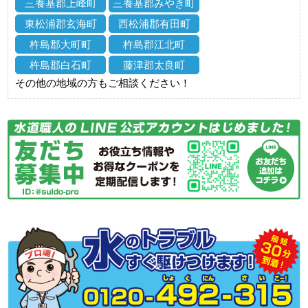
三養基郡上峰町
三養基郡みやき町
東松浦郡玄海町
西松浦郡有田町
杵島郡大町町
杵島郡江北町
杵島郡白石町
藤津郡太良町
その他の地域の方もご相談ください！