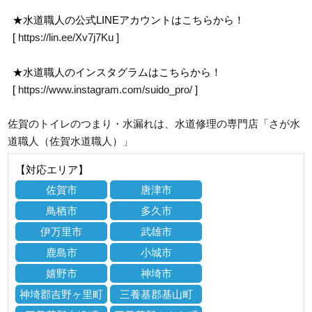
★水道職人の公式LINEアカウントはこちらから！
[
https://lin.ee/Xv7j7Ku
]
★水道職人のインスタグラムはこちらから！
[
https://www.instagram.com/suido_pro/
]
佐賀のトイレのつまり・水漏れは、水道修理の専門店「さが水
道職人（佐賀水道職人）」
【対応エリア】
佐賀市
唐津市
鳥栖市
多久市
伊万里市
武雄市
鹿島市
小城市
嬉野市
神埼市
神埼郡吉野ヶ里町
三養基郡基山町