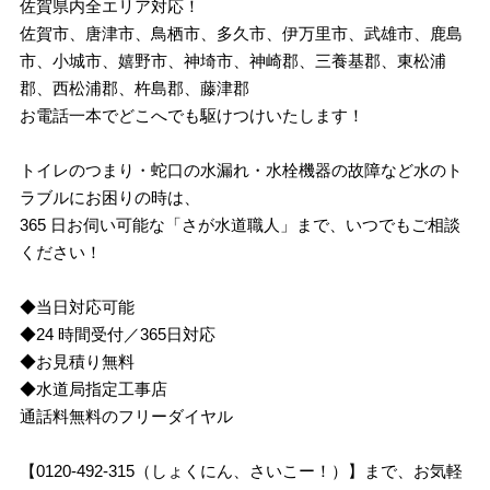
佐賀県内全エリア対応！
佐賀市、唐津市、鳥栖市、多久市、伊万里市、武雄市、鹿島
市、小城市、嬉野市、神埼市、神崎郡、三養基郡、東松浦
郡、西松浦郡、杵島郡、藤津郡
お電話一本でどこへでも駆けつけいたします！
トイレのつまり・蛇口の水漏れ・水栓機器の故障など水のト
ラブルにお困りの時は、
365 日お伺い可能な「さが水道職人」まで、いつでもご相談
ください！
◆当日対応可能
◆24 時間受付／365日対応
◆お見積り無料
◆水道局指定工事店
通話料無料のフリーダイヤル
【0120-492-315（しょくにん、さいこー！）】まで、お気軽