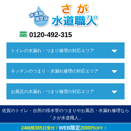
0120-492-315
トイレの水漏れ・つまり修理の対応エリア
キッチンのつまり・水漏れ修理の対応エリア
お風呂の水漏れ・つまり修理の対応エリア
佐賀のトイレ・台所の排水管のつまりやお風呂・水漏れ修理なら
「さが水道職人」
24
365
WEB限定
2000
時間
日受付！
円OFF！
Copyright ©さが水道職人. All Rights Reserved.