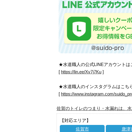
★水道職人の公式LINEアカウント
[
https://lin.ee/Xv7j7Ku
]
★水道職人のインスタグラムはこち
[
https://www.instagram.com/suido_pr
佐賀のトイレのつまり・水漏れは、水
【対応エリア】
佐賀市
唐津