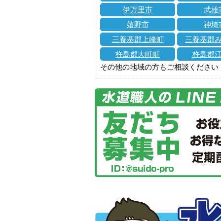
伊万里市
武雄
嬉野市
神埼
三養基郡上峰町
三養基郡
杵島郡大町町
杵島郡
その他の地域の方もご相談ください