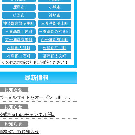
鹿島市
小城市
嬉野市
神埼市
神埼郡吉野ヶ里町
三養基郡基山町
三養基郡上峰町
三養基郡みやき町
東松浦郡玄海町
西松浦郡有田町
杵島郡大町町
杵島郡江北町
杵島郡白石町
藤津郡太良町
その他の地域の方もご相談ください！
最新情報
お知らせ
ポータルサイトをオープンしまし...
お知らせ
公式YouTubeチャンネル開...
お知らせ
価格改定のお知らせ