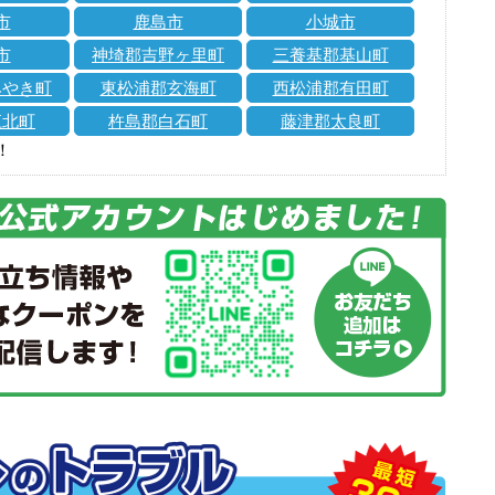
市
鹿島市
小城市
市
神埼郡吉野ヶ里町
三養基郡基山町
みやき町
東松浦郡玄海町
西松浦郡有田町
江北町
杵島郡白石町
藤津郡太良町
！