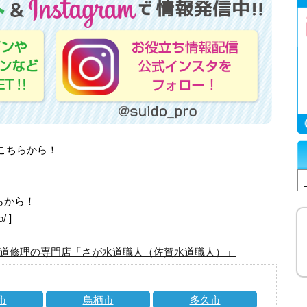
はこちらから！
らから！
o/
]
道修理の専門店「さが水道職人（佐賀水道職人）」
市
鳥栖市
多久市