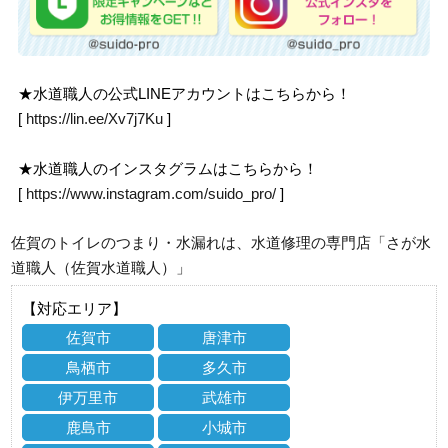
★水道職人の公式LINEアカウントはこちらから！
[
https://lin.ee/Xv7j7Ku
]
★水道職人のインスタグラムはこちらから！
[
https://www.instagram.com/suido_pro/
]
佐賀のトイレのつまり・水漏れは、水道修理の専門店「さが水
道職人（佐賀水道職人）」
【対応エリア】
佐賀市
唐津市
鳥栖市
多久市
伊万里市
武雄市
鹿島市
小城市