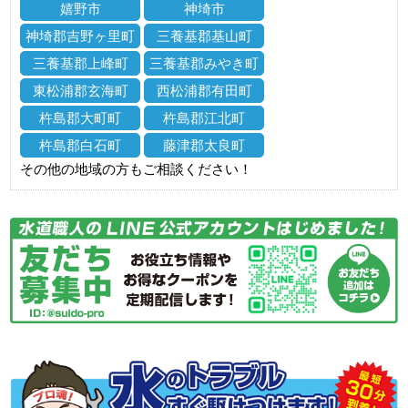
嬉野市
神埼市
神埼郡吉野ヶ里町
三養基郡基山町
三養基郡上峰町
三養基郡みやき町
東松浦郡玄海町
西松浦郡有田町
杵島郡大町町
杵島郡江北町
杵島郡白石町
藤津郡太良町
その他の地域の方もご相談ください！