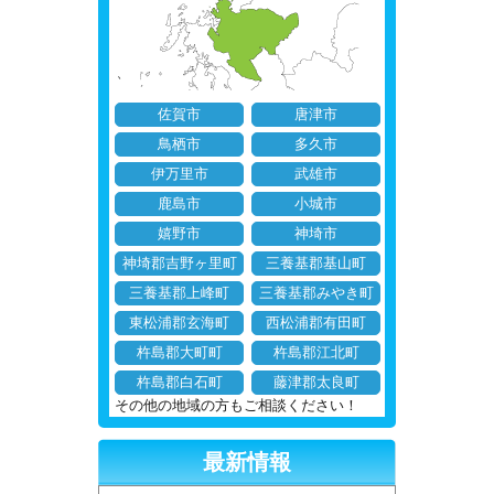
佐賀市
唐津市
鳥栖市
多久市
伊万里市
武雄市
鹿島市
小城市
嬉野市
神埼市
神埼郡吉野ヶ里町
三養基郡基山町
三養基郡上峰町
三養基郡みやき町
東松浦郡玄海町
西松浦郡有田町
杵島郡大町町
杵島郡江北町
杵島郡白石町
藤津郡太良町
その他の地域の方もご相談ください！
最新情報