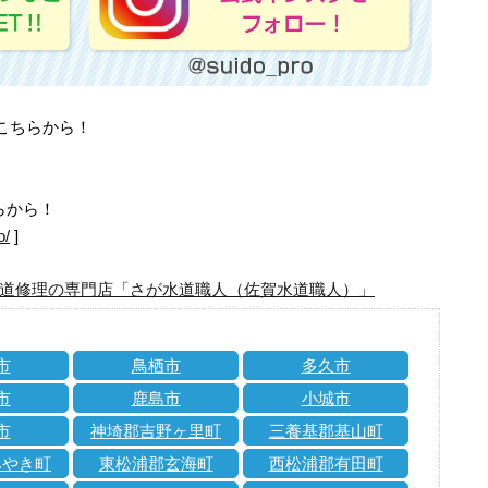
はこちらから！
らから！
o/
]
道修理の専門店「さが水道職人（佐賀水道職人）」
市
鳥栖市
多久市
市
鹿島市
小城市
市
神埼郡吉野ヶ里町
三養基郡基山町
みやき町
東松浦郡玄海町
西松浦郡有田町