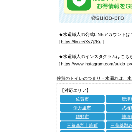
★水道職人の公式LINEアカウント
[
https://lin.ee/Xv7j7Ku
]
★水道職人のインスタグラムはこち
[
https://www.instagram.com/suido_pr
佐賀のトイレのつまり・水漏れは、水
【対応エリア】
佐賀市
唐津
伊万里市
武雄
嬉野市
神埼
三養基郡上峰町
三養基郡