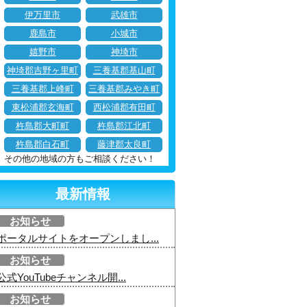
伊万里市
武雄市
鹿島市
小城市
嬉野市
神埼市
神埼郡吉野ヶ里町
三養基郡基山町
三養基郡上峰町
三養基郡みやき町
東松浦郡玄海町
西松浦郡有田町
杵島郡大町町
杵島郡江北町
杵島郡白石町
藤津郡太良町
その他の地域の方もご相談ください！
最新情報
お知らせ
ポータルサイトをオープンしまし...
お知らせ
公式YouTubeチャンネル開...
お知らせ