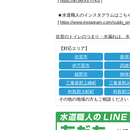
[
https://lin.ee/Xv7j7Ku
]
★水道職人のインスタグラムはこち
[
https://www.instagram.com/suido_pr
佐賀のトイレのつまり・水漏れは、水
【対応エリア】
佐賀市
唐津
伊万里市
武雄
嬉野市
神埼
三養基郡上峰町
三養基郡
杵島郡大町町
杵島郡
その他の地域の方もご相談ください