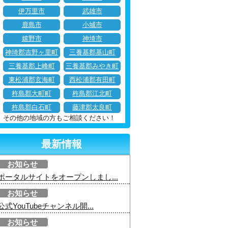
伊万里市
武雄市
鹿島市
小城市
嬉野市
神埼市
神埼郡吉野ヶ里町
三養基郡基山町
三養基郡上峰町
三養基郡みやき町
東松浦郡玄海町
西松浦郡有田町
杵島郡大町町
杵島郡江北町
杵島郡白石町
藤津郡太良町
その他の地域の方もご相談ください！
最新情報
お知らせ
ポータルサイトをオープンしまし...
お知らせ
公式YouTubeチャンネル開...
お知らせ