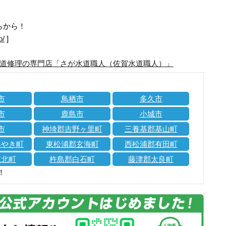
らから！
o/
]
道修理の専門店「さが水道職人（佐賀水道職人）」
市
鳥栖市
多久市
市
鹿島市
小城市
市
神埼郡吉野ヶ里町
三養基郡基山町
みやき町
東松浦郡玄海町
西松浦郡有田町
江北町
杵島郡白石町
藤津郡太良町
！