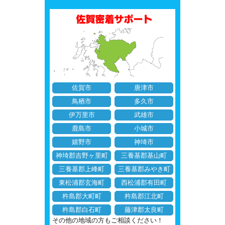
佐賀市
唐津市
鳥栖市
多久市
伊万里市
武雄市
鹿島市
小城市
嬉野市
神埼市
神埼郡吉野ヶ里町
三養基郡基山町
三養基郡上峰町
三養基郡みやき町
東松浦郡玄海町
西松浦郡有田町
杵島郡大町町
杵島郡江北町
杵島郡白石町
藤津郡太良町
その他の地域の方もご相談ください！