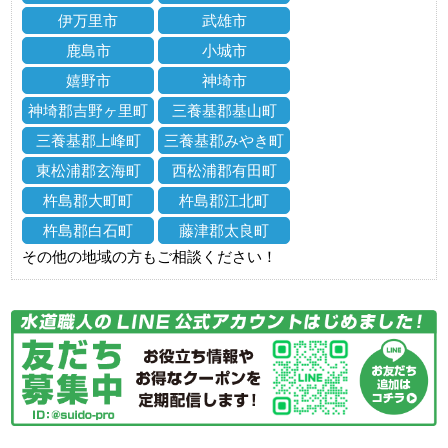
伊万里市
武雄市
鹿島市
小城市
嬉野市
神埼市
神埼郡吉野ヶ里町
三養基郡基山町
三養基郡上峰町
三養基郡みやき町
東松浦郡玄海町
西松浦郡有田町
杵島郡大町町
杵島郡江北町
杵島郡白石町
藤津郡太良町
その他の地域の方もご相談ください！