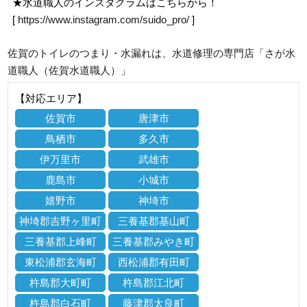
★水道職人のインスタグラムはこちらから！
[
https://www.instagram.com/suido_pro/
]
佐賀のトイレのつまり・水漏れは、水道修理の専門店「さが水
道職人（佐賀水道職人）」
【対応エリア】
佐賀市
唐津市
鳥栖市
多久市
伊万里市
武雄市
鹿島市
小城市
嬉野市
神埼市
神埼郡吉野ヶ里町
三養基郡基山町
三養基郡上峰町
三養基郡みやき町
東松浦郡玄海町
西松浦郡有田町
杵島郡大町町
杵島郡江北町
杵島郡白石町
藤津郡太良町