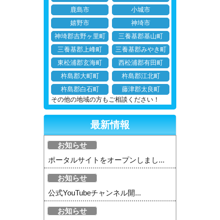
鹿島市
小城市
嬉野市
神埼市
神埼郡吉野ヶ里町
三養基郡基山町
三養基郡上峰町
三養基郡みやき町
東松浦郡玄海町
西松浦郡有田町
杵島郡大町町
杵島郡江北町
杵島郡白石町
藤津郡太良町
その他の地域の方もご相談ください！
最新情報
お知らせ
ポータルサイトをオープンしまし...
お知らせ
公式YouTubeチャンネル開...
お知らせ