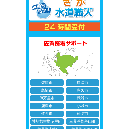
佐賀市
唐津市
鳥栖市
多久市
伊万里市
武雄市
鹿島市
小城市
嬉野市
神埼市
神埼郡吉野ヶ里町
三養基郡基山町