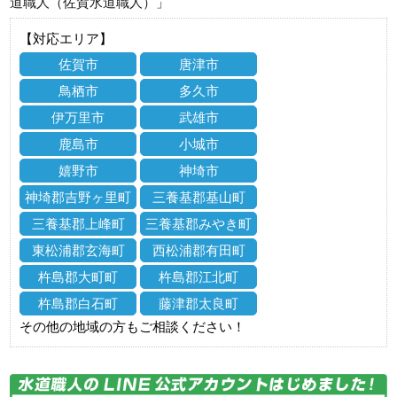
道職人（佐賀水道職人）」
【対応エリア】
佐賀市
唐津市
鳥栖市
多久市
伊万里市
武雄市
鹿島市
小城市
嬉野市
神埼市
神埼郡吉野ヶ里町
三養基郡基山町
三養基郡上峰町
三養基郡みやき町
東松浦郡玄海町
西松浦郡有田町
杵島郡大町町
杵島郡江北町
杵島郡白石町
藤津郡太良町
その他の地域の方もご相談ください！