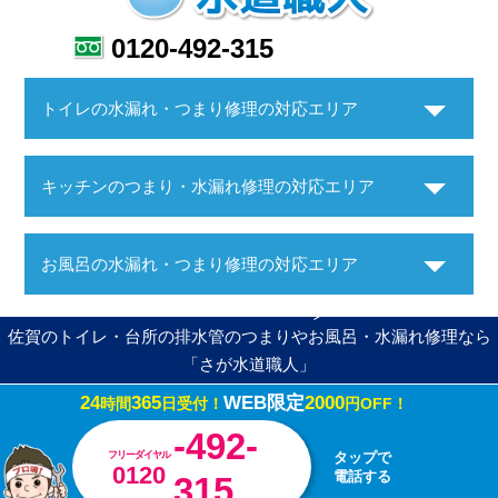
0120-492-315
トイレの水漏れ・つまり修理の対応エリア
キッチンのつまり・水漏れ修理の対応エリア
お風呂の水漏れ・つまり修理の対応エリア
佐賀のトイレ・台所の排水管のつまりやお風呂・水漏れ修理なら
「さが水道職人」
24
365
WEB限定
2000
時間
日受付！
円OFF！
Copyright ©さが水道職人. All Rights Reserved.
-492-
フリーダイヤル
タップで
0120
電話する
315