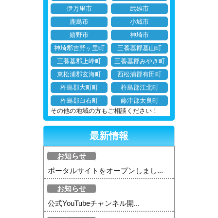
伊万里市
武雄市
鹿島市
小城市
嬉野市
神埼市
神埼郡吉野ヶ里町
三養基郡基山町
三養基郡上峰町
三養基郡みやき町
東松浦郡玄海町
西松浦郡有田町
杵島郡大町町
杵島郡江北町
杵島郡白石町
藤津郡太良町
その他の地域の方もご相談ください！
最新情報
お知らせ
ポータルサイトをオープンしまし...
お知らせ
公式YouTubeチャンネル開...