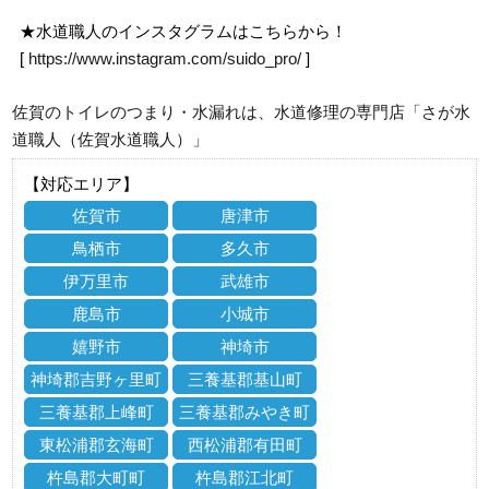
★水道職人のインスタグラムはこちらから！
[
https://www.instagram.com/suido_pro/
]
佐賀のトイレのつまり・水漏れは、水道修理の専門店「さが水
道職人（佐賀水道職人）」
【対応エリア】
佐賀市
唐津市
鳥栖市
多久市
伊万里市
武雄市
鹿島市
小城市
嬉野市
神埼市
神埼郡吉野ヶ里町
三養基郡基山町
三養基郡上峰町
三養基郡みやき町
東松浦郡玄海町
西松浦郡有田町
杵島郡大町町
杵島郡江北町