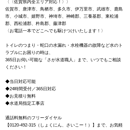
〈〈佐賀県内全エリア対応！〉〉
佐賀市、唐津市、鳥栖市、多久市、伊万里市、武雄市、鹿島
市、小城市、嬉野市、神埼市、神崎郡、三養基郡、東松浦
郡、西松浦郡、杵島郡、藤津郡
〈お電話一本でどこへでも駆けつけいたします！〉
トイレのつまり・蛇口の水漏れ・水栓機器の故障など水のト
ラブルにお困りの時は、
365日お伺い可能な「さが水道職人」まで、いつでもご相談
ください！
◆当日対応可能
◆24時間受付／365日対応
◆お見積り無料
◆水道局指定工事店
通話料無料のフリーダイヤル
【0120-492-315（しょくにん、さいこー！）】まで、お気軽