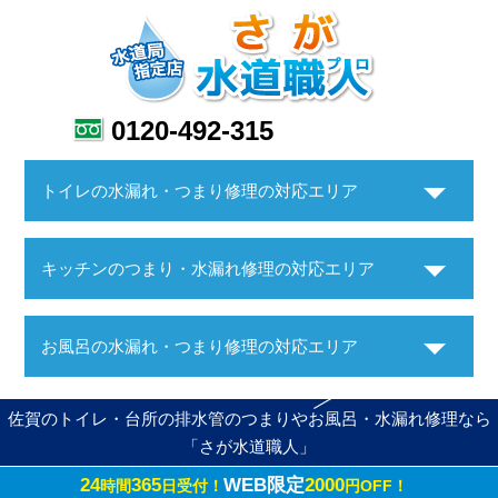
0120-492-315
トイレの水漏れ・つまり修理の対応エリア
キッチンのつまり・水漏れ修理の対応エリア
お風呂の水漏れ・つまり修理の対応エリア
佐賀のトイレ・台所の排水管のつまりやお風呂・水漏れ修理なら
「さが水道職人」
24
365
WEB限定
2000
時間
日受付！
円OFF！
Copyright ©さが水道職人. All Rights Reserved.