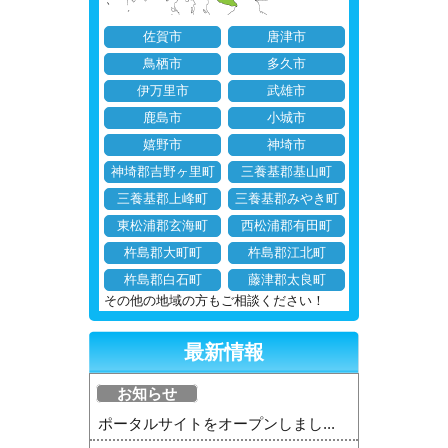
佐賀市
唐津市
鳥栖市
多久市
伊万里市
武雄市
鹿島市
小城市
嬉野市
神埼市
神埼郡吉野ヶ里町
三養基郡基山町
三養基郡上峰町
三養基郡みやき町
東松浦郡玄海町
西松浦郡有田町
杵島郡大町町
杵島郡江北町
杵島郡白石町
藤津郡太良町
その他の地域の方もご相談ください！
最新情報
お知らせ
ポータルサイトをオープンしまし...