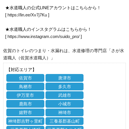
★水道職人の公式LINEアカウントはこちらから！
[
https://lin.ee/Xv7j7Ku
]
★水道職人のインスタグラムはこちらから！
[
https://www.instagram.com/suido_pro/
]
佐賀のトイレのつまり・水漏れは、水道修理の専門店「さが水
道職人（佐賀水道職人）」
【対応エリア】
佐賀市
唐津市
鳥栖市
多久市
伊万里市
武雄市
鹿島市
小城市
嬉野市
神埼市
神埼郡吉野ヶ里町
三養基郡基山町