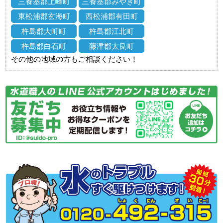
三養基郡上峰町
三養基郡みやき町
東松浦郡玄海町
西松浦郡有田町
杵島郡大町町
杵島郡江北町
杵島郡白石町
藤津郡太良町
その他の地域の方もご相談ください！