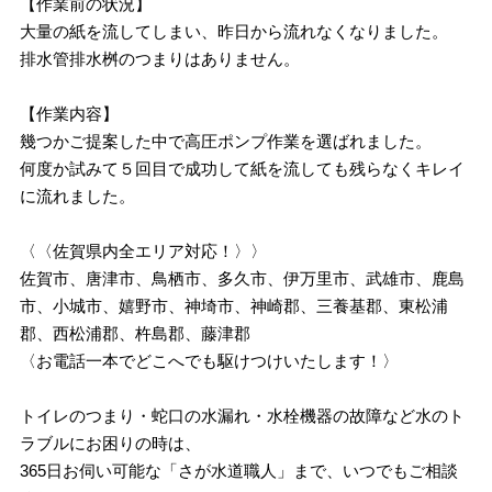
【作業前の状況】
大量の紙を流してしまい、昨日から流れなくなりました。
排水管排水桝のつまりはありません。
【作業内容】
幾つかご提案した中で高圧ポンプ作業を選ばれました。
何度か試みて５回目で成功して紙を流しても残らなくキレイ
に流れました。
〈〈佐賀県内全エリア対応！〉〉
佐賀市、唐津市、鳥栖市、多久市、伊万里市、武雄市、鹿島
市、小城市、嬉野市、神埼市、神崎郡、三養基郡、東松浦
郡、西松浦郡、杵島郡、藤津郡
〈お電話一本でどこへでも駆けつけいたします！〉
トイレのつまり・蛇口の水漏れ・水栓機器の故障など水のト
ラブルにお困りの時は、
365日お伺い可能な「さが水道職人」まで、いつでもご相談