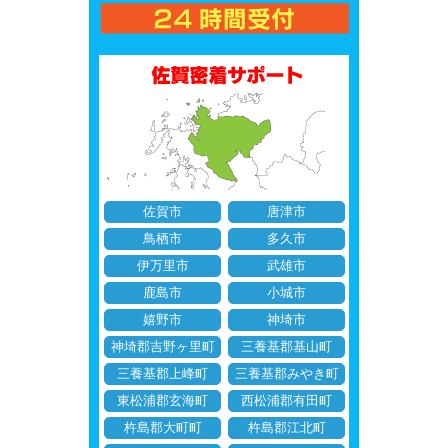
佐賀市
唐津市
鳥栖市
多久市
伊万里市
武雄市
鹿島市
小城市
嬉野市
神埼市
神埼郡吉野ヶ里町
三養基郡基山町
三養基郡上峰町
三養基郡みやき町
東松浦郡玄海町
西松浦郡有田町
杵島郡大町町
杵島郡江北町