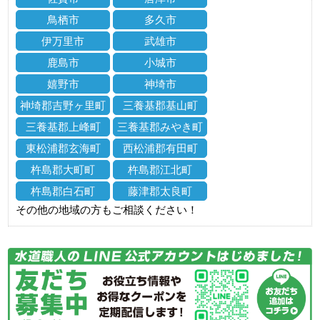
鳥栖市
多久市
伊万里市
武雄市
鹿島市
小城市
嬉野市
神埼市
神埼郡吉野ヶ里町
三養基郡基山町
三養基郡上峰町
三養基郡みやき町
東松浦郡玄海町
西松浦郡有田町
杵島郡大町町
杵島郡江北町
杵島郡白石町
藤津郡太良町
その他の地域の方もご相談ください！