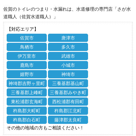
佐賀のトイレのつまり・水漏れは、水道修理の専門店「さが水
道職人（佐賀水道職人）」
【対応エリア】
佐賀市
唐津市
鳥栖市
多久市
伊万里市
武雄市
鹿島市
小城市
嬉野市
神埼市
神埼郡吉野ヶ里町
三養基郡基山町
三養基郡上峰町
三養基郡みやき町
東松浦郡玄海町
西松浦郡有田町
杵島郡大町町
杵島郡江北町
杵島郡白石町
藤津郡太良町
その他の地域の方もご相談ください！