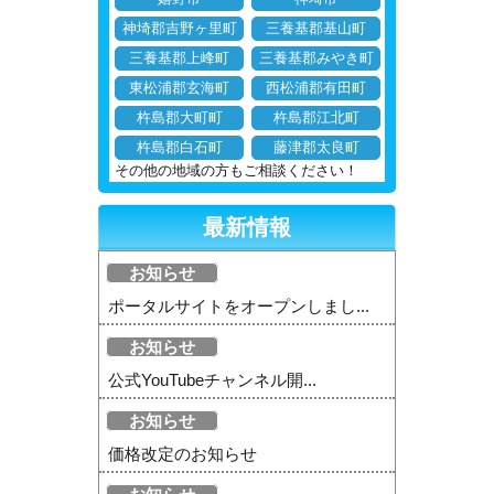
神埼郡吉野ヶ里町
三養基郡基山町
三養基郡上峰町
三養基郡みやき町
東松浦郡玄海町
西松浦郡有田町
杵島郡大町町
杵島郡江北町
杵島郡白石町
藤津郡太良町
その他の地域の方もご相談ください！
最新情報
お知らせ
ポータルサイトをオープンしまし...
お知らせ
公式YouTubeチャンネル開...
お知らせ
価格改定のお知らせ