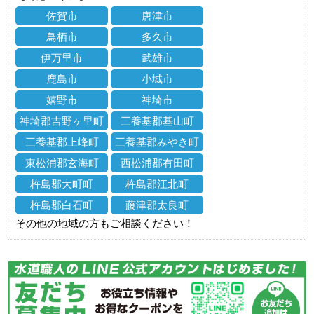
佐賀市
唐津市
鳥栖市
多久市
伊万里市
武雄市
鹿島市
小城市
嬉野市
神埼市
神埼郡吉野ヶ里町
三養基郡基山町
三養基郡上峰町
三養基郡みやき町
東松浦郡玄海町
西松浦郡有田町
杵島郡大町町
杵島郡江北町
杵島郡白石町
藤津郡太良町
その他の地域の方もご相談ください！