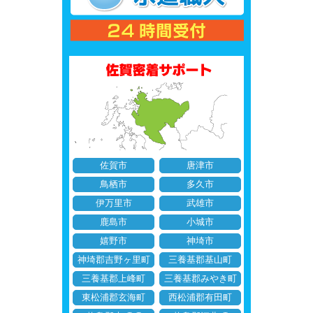
佐賀市
唐津市
鳥栖市
多久市
伊万里市
武雄市
鹿島市
小城市
嬉野市
神埼市
神埼郡吉野ヶ里町
三養基郡基山町
三養基郡上峰町
三養基郡みやき町
東松浦郡玄海町
西松浦郡有田町