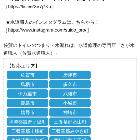
[
https://lin.ee/Xv7j7Ku
]
★水道職人のインスタグラムはこちらから！
[
https://www.instagram.com/suido_pro/
]
佐賀のトイレのつまり・水漏れは、水道修理の専門店「さが水
道職人（佐賀水道職人）」
【対応エリア】
佐賀市
唐津市
鳥栖市
多久市
伊万里市
武雄市
鹿島市
小城市
嬉野市
神埼市
神埼郡吉野ヶ里町
三養基郡基山町
三養基郡上峰町
三養基郡みやき町