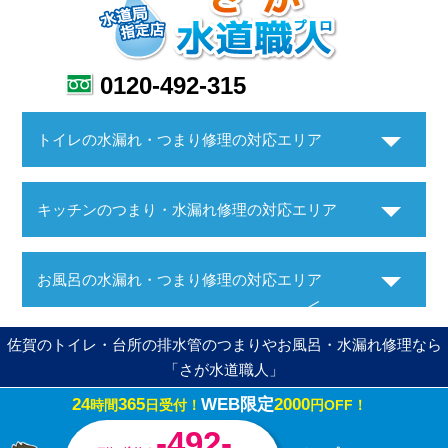
0120-492-315
トイレの水漏れ・つまり修理の対応エリア
キッチンのつまり・水漏れ修理の対応エリア
お風呂の水漏れ・つまり修理の対応エリア
佐賀のトイレ・台所の排水管のつまりやお風呂・水漏れ修理なら
「さが水道職人」
24
365
WEB限定
2000
時間
日受付！
円OFF！
Copyright ©さが水道職人. All Rights Reserved.
-492-