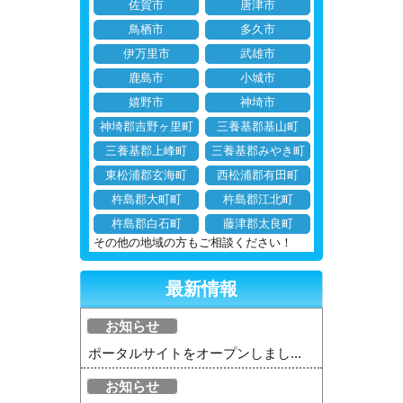
佐賀市
唐津市
鳥栖市
多久市
伊万里市
武雄市
鹿島市
小城市
嬉野市
神埼市
神埼郡吉野ヶ里町
三養基郡基山町
三養基郡上峰町
三養基郡みやき町
東松浦郡玄海町
西松浦郡有田町
杵島郡大町町
杵島郡江北町
杵島郡白石町
藤津郡太良町
その他の地域の方もご相談ください！
最新情報
お知らせ
ポータルサイトをオープンしまし...
お知らせ