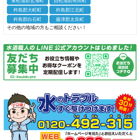
東松浦郡玄海町
西松浦郡有田町
杵島郡大町町
杵島郡江北町
杵島郡白石町
藤津郡太良町
その他の地域の方もご相談ください！