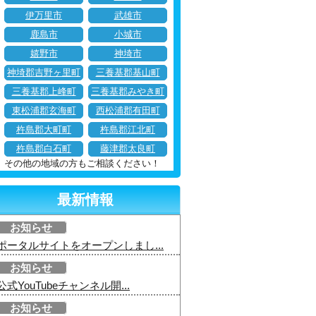
伊万里市
武雄市
鹿島市
小城市
嬉野市
神埼市
神埼郡吉野ヶ里町
三養基郡基山町
三養基郡上峰町
三養基郡みやき町
東松浦郡玄海町
西松浦郡有田町
杵島郡大町町
杵島郡江北町
杵島郡白石町
藤津郡太良町
その他の地域の方もご相談ください！
最新情報
お知らせ
ポータルサイトをオープンしまし...
お知らせ
公式YouTubeチャンネル開...
お知らせ