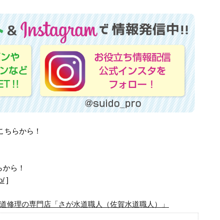
はこちらから！
らから！
o/
]
道修理の専門店「さが水道職人（佐賀水道職人）」