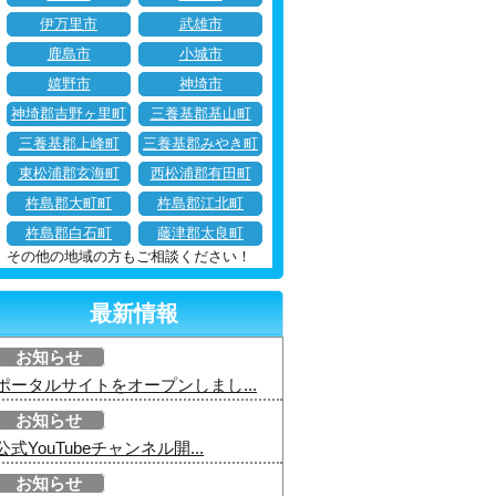
伊万里市
武雄市
鹿島市
小城市
嬉野市
神埼市
神埼郡吉野ヶ里町
三養基郡基山町
三養基郡上峰町
三養基郡みやき町
東松浦郡玄海町
西松浦郡有田町
杵島郡大町町
杵島郡江北町
杵島郡白石町
藤津郡太良町
その他の地域の方もご相談ください！
最新情報
お知らせ
ポータルサイトをオープンしまし...
お知らせ
公式YouTubeチャンネル開...
お知らせ