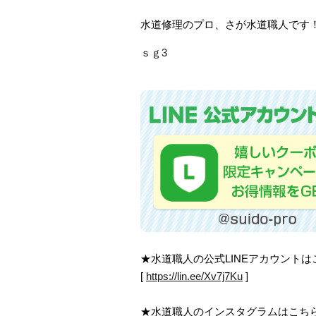
水道修理のプロ、さが水道職人です
ｓｇ3
★水道職人の公式LINEアカウント
[
https://lin.ee/Xv7j7Ku
]
★水道職人のインスタグラムはこち