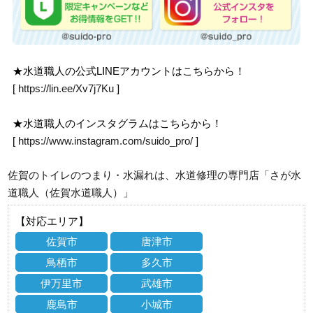
★水道職人の公式LINEアカウントはこちらから！
[
https://lin.ee/Xv7j7Ku
]
★水道職人のインスタグラムはこちらから！
[
https://www.instagram.com/suido_pro/
]
佐賀のトイレのつまり・水漏れは、水道修理の専門店「さが水
道職人（佐賀水道職人）」
【対応エリア】
佐賀市
唐津市
鳥栖市
多久市
伊万里市
武雄市
鹿島市
小城市