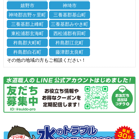
嬉野市
神埼市
神埼郡吉野ヶ里町
三養基郡基山町
三養基郡上峰町
三養基郡みやき町
東松浦郡玄海町
西松浦郡有田町
杵島郡大町町
杵島郡江北町
杵島郡白石町
藤津郡太良町
その他の地域の方もご相談ください！