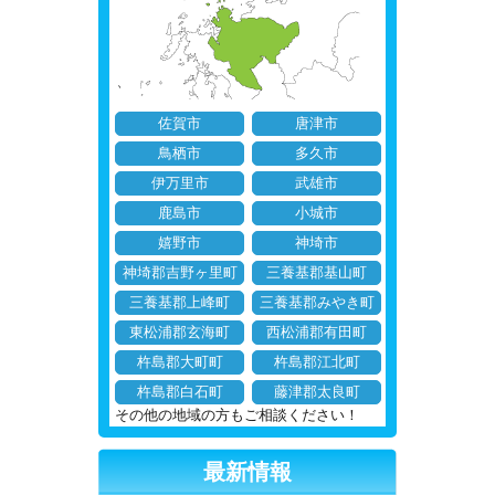
佐賀市
唐津市
鳥栖市
多久市
伊万里市
武雄市
鹿島市
小城市
嬉野市
神埼市
神埼郡吉野ヶ里町
三養基郡基山町
三養基郡上峰町
三養基郡みやき町
東松浦郡玄海町
西松浦郡有田町
杵島郡大町町
杵島郡江北町
杵島郡白石町
藤津郡太良町
その他の地域の方もご相談ください！
最新情報