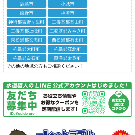
鹿島市
小城市
嬉野市
神埼市
神埼郡吉野ヶ里町
三養基郡基山町
三養基郡上峰町
三養基郡みやき町
東松浦郡玄海町
西松浦郡有田町
杵島郡大町町
杵島郡江北町
杵島郡白石町
藤津郡太良町
その他の地域の方もご相談ください！