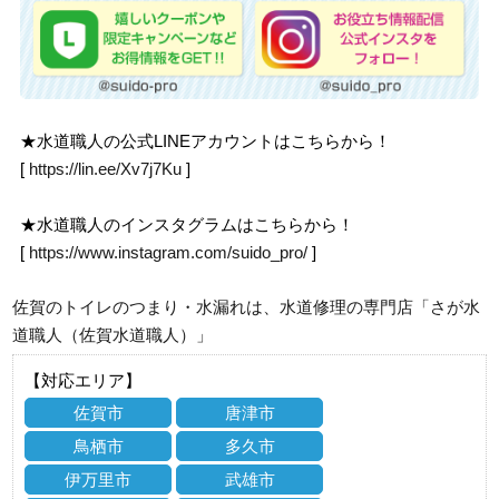
★水道職人の公式LINEアカウントはこちらから！
[
https://lin.ee/Xv7j7Ku
]
★水道職人のインスタグラムはこちらから！
[
https://www.instagram.com/suido_pro/
]
佐賀のトイレのつまり・水漏れは、水道修理の専門店「さが水
道職人（佐賀水道職人）」
【対応エリア】
佐賀市
唐津市
鳥栖市
多久市
伊万里市
武雄市