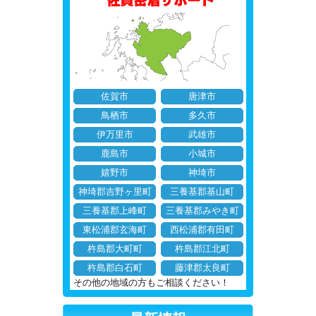
佐賀市
唐津市
鳥栖市
多久市
伊万里市
武雄市
鹿島市
小城市
嬉野市
神埼市
神埼郡吉野ヶ里町
三養基郡基山町
三養基郡上峰町
三養基郡みやき町
東松浦郡玄海町
西松浦郡有田町
杵島郡大町町
杵島郡江北町
杵島郡白石町
藤津郡太良町
その他の地域の方もご相談ください！