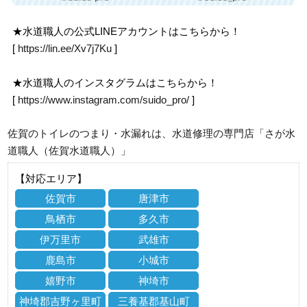
★水道職人の公式LINEアカウントはこちらから！
[
https://lin.ee/Xv7j7Ku
]
★水道職人のインスタグラムはこちらから！
[
https://www.instagram.com/suido_pro/
]
佐賀のトイレのつまり・水漏れは、水道修理の専門店「さが水
道職人（佐賀水道職人）」
【対応エリア】
佐賀市
唐津市
鳥栖市
多久市
伊万里市
武雄市
鹿島市
小城市
嬉野市
神埼市
神埼郡吉野ヶ里町
三養基郡基山町