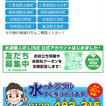
三養基郡上峰町
三養基郡みやき町
東松浦郡玄海町
西松浦郡有田町
杵島郡大町町
杵島郡江北町
杵島郡白石町
藤津郡太良町
その他の地域の方もご相談ください！