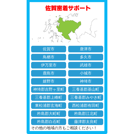
佐賀市
唐津市
鳥栖市
多久市
伊万里市
武雄市
鹿島市
小城市
嬉野市
神埼市
神埼郡吉野ヶ里町
三養基郡基山町
三養基郡上峰町
三養基郡みやき町
東松浦郡玄海町
西松浦郡有田町
杵島郡大町町
杵島郡江北町
杵島郡白石町
藤津郡太良町
その他の地域の方もご相談ください！