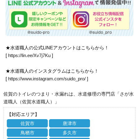
★水道職人の公式LINEアカウントはこちらから！
[
https://lin.ee/Xv7j7Ku
]
★水道職人のインスタグラムはこちらから！
[
https://www.instagram.com/suido_pro/
]
佐賀のトイレのつまり・水漏れは、水道修理の専門店「さが水
道職人（佐賀水道職人）」
【対応エリア】
佐賀市
唐津市
鳥栖市
多久市