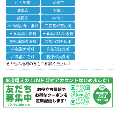
伊万里市
武雄市
鹿島市
小城市
嬉野市
神埼市
神埼郡吉野ヶ里町
三養基郡基山町
三養基郡上峰町
三養基郡みやき町
東松浦郡玄海町
西松浦郡有田町
杵島郡大町町
杵島郡江北町
杵島郡白石町
藤津郡太良町
その他の地域の方もご相談ください！