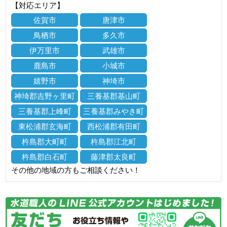
【対応エリア】
佐賀市
唐津市
鳥栖市
多久市
伊万里市
武雄市
鹿島市
小城市
嬉野市
神埼市
神埼郡吉野ヶ里町
三養基郡基山町
三養基郡上峰町
三養基郡みやき町
東松浦郡玄海町
西松浦郡有田町
杵島郡大町町
杵島郡江北町
杵島郡白石町
藤津郡太良町
その他の地域の方もご相談ください！