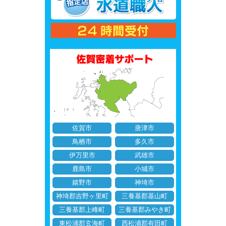
佐賀市
唐津市
鳥栖市
多久市
伊万里市
武雄市
鹿島市
小城市
嬉野市
神埼市
神埼郡吉野ヶ里町
三養基郡基山町
三養基郡上峰町
三養基郡みやき町
東松浦郡玄海町
西松浦郡有田町