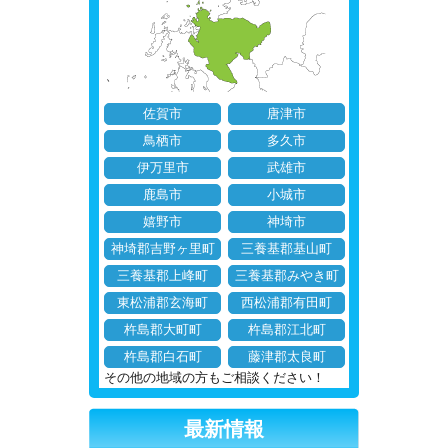
佐賀市
唐津市
鳥栖市
多久市
伊万里市
武雄市
鹿島市
小城市
嬉野市
神埼市
神埼郡吉野ヶ里町
三養基郡基山町
三養基郡上峰町
三養基郡みやき町
東松浦郡玄海町
西松浦郡有田町
杵島郡大町町
杵島郡江北町
杵島郡白石町
藤津郡太良町
その他の地域の方もご相談ください！
最新情報