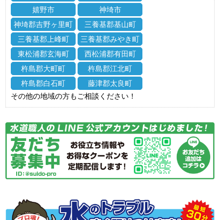
嬉野市
神埼市
神埼郡吉野ヶ里町
三養基郡基山町
三養基郡上峰町
三養基郡みやき町
東松浦郡玄海町
西松浦郡有田町
杵島郡大町町
杵島郡江北町
杵島郡白石町
藤津郡太良町
その他の地域の方もご相談ください！