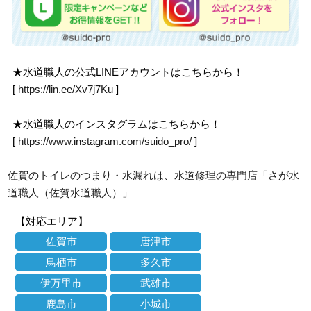
★水道職人の公式LINEアカウントはこちらから！
[
https://lin.ee/Xv7j7Ku
]
★水道職人のインスタグラムはこちらから！
[
https://www.instagram.com/suido_pro/
]
佐賀のトイレのつまり・水漏れは、水道修理の専門店「さが水
道職人（佐賀水道職人）」
【対応エリア】
佐賀市
唐津市
鳥栖市
多久市
伊万里市
武雄市
鹿島市
小城市