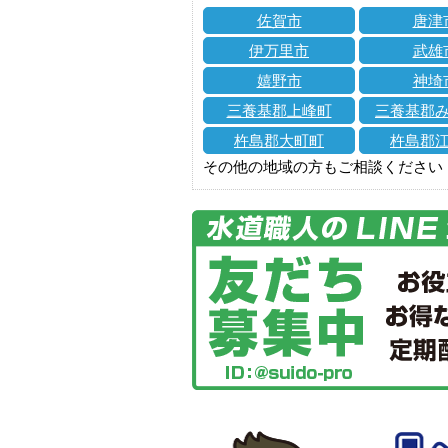
佐賀市
唐津
伊万里市
武雄
嬉野市
神埼
三養基郡上峰町
三養基郡
杵島郡大町町
杵島郡
その他の地域の方もご相談ください