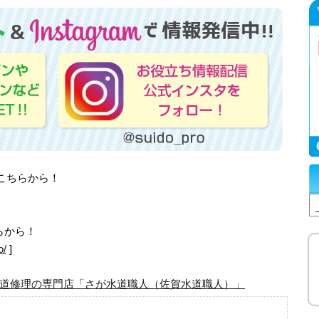
はこちらから！
らから！
o/
]
道修理の専門店「さが水道職人（佐賀水道職人）」