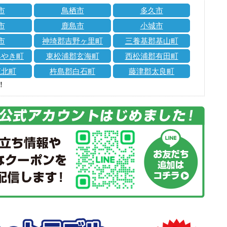
市
鳥栖市
多久市
市
鹿島市
小城市
市
神埼郡吉野ヶ里町
三養基郡基山町
みやき町
東松浦郡玄海町
西松浦郡有田町
江北町
杵島郡白石町
藤津郡太良町
！