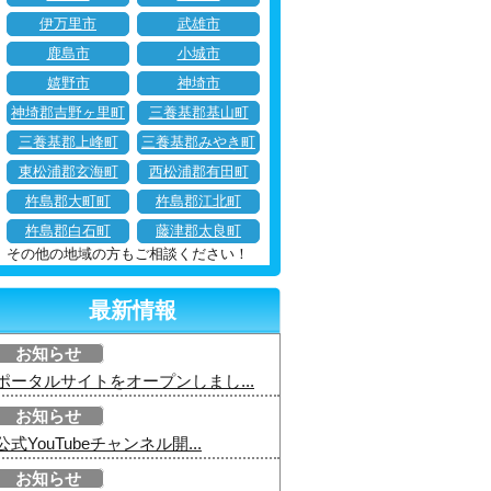
伊万里市
武雄市
鹿島市
小城市
嬉野市
神埼市
神埼郡吉野ヶ里町
三養基郡基山町
三養基郡上峰町
三養基郡みやき町
東松浦郡玄海町
西松浦郡有田町
杵島郡大町町
杵島郡江北町
杵島郡白石町
藤津郡太良町
その他の地域の方もご相談ください！
最新情報
お知らせ
ポータルサイトをオープンしまし...
お知らせ
公式YouTubeチャンネル開...
お知らせ